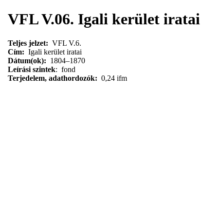
VFL V.06. Igali kerület iratai
Teljes jelzet:
VFL V.6.
Cím:
Igali kerület iratai
Dátum(ok):
1804–1870
Leírási szintek
: fond
Terjedelem, adathordozók:
0,24 ifm