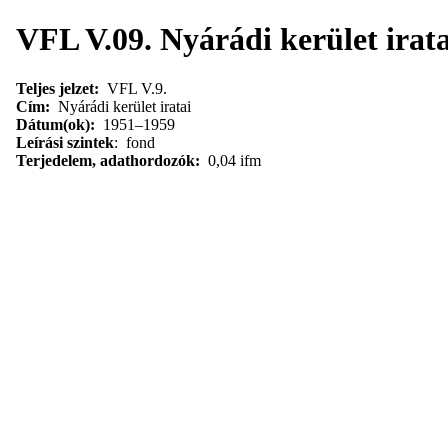
VFL V.09. Nyárádi kerület irat
Teljes jelzet:
VFL V.9.
Cím:
Nyárádi kerület iratai
Dátum(ok):
1951–1959
Leírási szintek
: fond
Terjedelem, adathordozók:
0,04 ifm