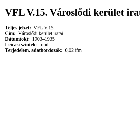
VFL V.15. Városlődi kerület ira
Teljes jelzet:
VFL V.15.
Cím:
Városlődi kerület iratai
Dátum(ok):
1903–1935
Leírási szintek
: fond
Terjedelem, adathordozók:
0,02 ifm