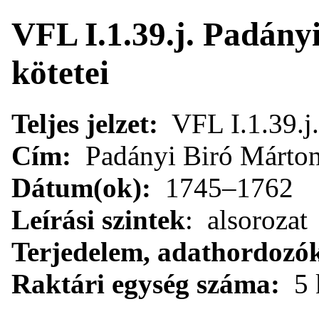
VFL I.1.39.j. Padány
kötetei
Teljes jelzet:
VFL I.1.39.j.
Cím:
Padányi Biró Márton
Dátum(ok):
1745–1762
Leírási szintek
: alsorozat
Terjedelem, adathordozó
Raktári egység száma:
5 