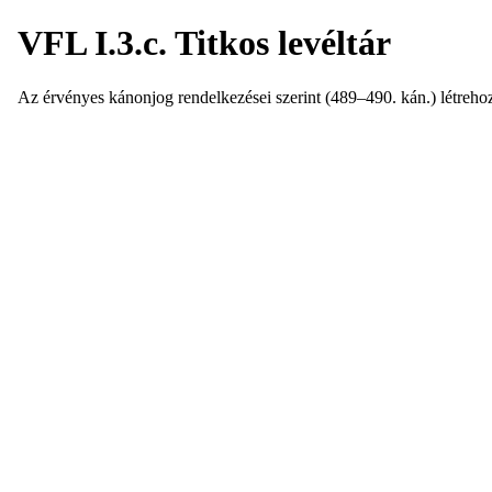
VFL I.3.c. Titkos levéltár
Az érvényes kánonjog rendelkezései szerint (489–490. kán.) létrehoz