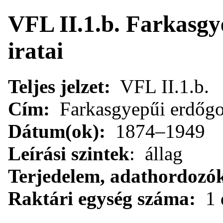
VFL II.1.b. Farkasg
iratai
Teljes jelzet:
VFL II.1.b.
Cím:
Farkasgyepűi erdőgo
Dátum(ok):
1874–1949
Leírási szintek
: állag
Terjedelem, adathordozó
Raktári egység száma:
1 