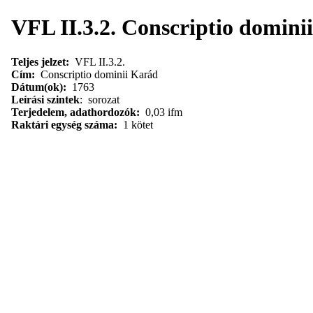
VFL II.3.2. Conscriptio domini
Teljes jelzet:
VFL II.3.2.
Cím:
Conscriptio dominii Karád
Dátum(ok):
1763
Leírási szintek
: sorozat
Terjedelem, adathordozók:
0,03 ifm
Raktári egység száma:
1 kötet