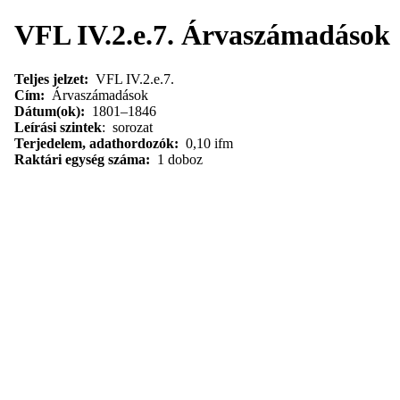
VFL IV.2.e.7. Árvaszámadások
Teljes jelzet:
VFL IV.2.e.7.
Cím:
Árvaszámadások
Dátum(ok):
1801–1846
Leírási szintek
: sorozat
Terjedelem, adathordozók:
0,10 ifm
Raktári egység száma:
1 doboz