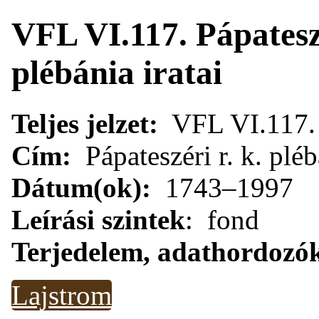
VFL VI.117. Pápatesz
plébánia iratai
Teljes jelzet:
VFL VI.117.
Cím:
Pápateszéri r. k. pléb
Dátum(ok):
1743–1997
Leírási szintek
: fond
Terjedelem, adathordozó
Lajstrom