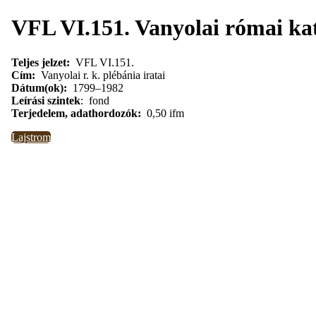
VFL VI.151. Vanyolai római kat
Teljes jelzet:
VFL VI.151.
Cím:
Vanyolai r. k. plébánia iratai
Dátum(ok):
1799–1982
Leírási szintek
: fond
Terjedelem, adathordozók:
0,50 ifm
Lajstrom