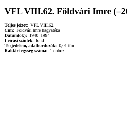
VFL VIII.62. Földvári Imre (–2
Teljes jelzet:
VFL VIII.62.
Cím:
Földvári Imre hagyatéka
Dátum(ok):
1940–1994
Leírási szintek
: fond
Terjedelem, adathordozók:
0,01 ifm
Raktári egység száma:
1 doboz