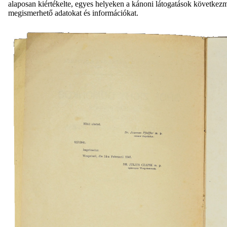
alaposan kiértékelte, egyes helyeken a kánoni látogatások következm
megismerhető adatokat és információkat.