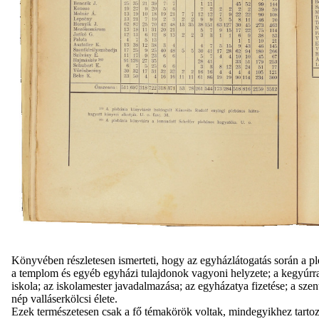
Könyvében részletesen ismerteti, hogy az egyházlátogatás során a p
a templom és egyéb egyházi tulajdonok vagyoni helyzete; a kegyúrral 
iskola; az iskolamester javadalmazása; az egyházatya fizetése; a sze
nép valláserkölcsi élete.
Ezek természetesen csak a fő témakörök voltak, mindegyikhez tartozt