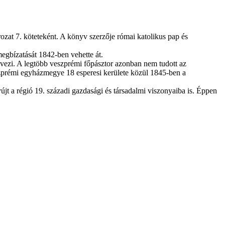
at 7. köteteként. A könyv szerzője római katolikus pap és
egbízatását 1842-ben vehette át.
evezi. A legtöbb veszprémi főpásztor azonban nem tudott az
szprémi egyházmegye 18 esperesi kerülete közül 1845-ben a
t a régió 19. századi gazdasági és társadalmi viszonyaiba is. Éppen