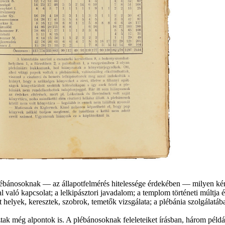
lébánosoknak — az állapotfelmérés hitelessége érdekében — milyen kérd
való kapcsolat; a lelkipásztori javadalom; a templom történeti múltja és
nt helyek, keresztek, szobrok, temetők vizsgálata; a plébánia szolgálatá
ak még alpontok is. A plébánosoknak feleleteiket írásban, három példá