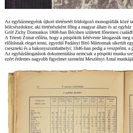
Az egyházmegyénk újkori történetét feldolgozó monográfiák közé ta
bölcsészdoktor, aki történészként főleg a magyar állam és az egyház
Gróf Zichy Domonkos 1808-ban Bécsben született főnemesi családba
A Trienti Zsinat előírta, hogy a püspökök kétévente látogassák meg
előírásnak eleget tenni, egyedül Padányi Biró Mártonnak sikerült e
cseszneki és a bakonyszombathelyi; 1846-ban pedig a veszprémi, a palo
Az egyházlátogatások dokumentálása nemcsak a püspöki munka szempon
ezért érdemes nagyobb figyelmet szentelni Meszlényi Antal munkáj