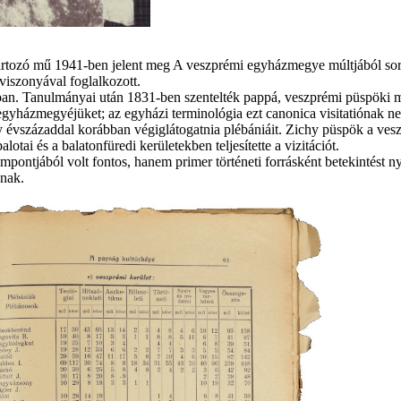
rtozó mű 1941-ben jelent meg A veszprémi egyházmegye múltjából soroz
 viszonyával foglalkozott.
n. Tanulmányai után 1831-ben szentelték pappá, veszprémi püspöki m
 egyházmegyéjüket; az egyházi terminológia ezt canonica visitatiónak n
gy évszázaddal korábban végiglátogatnia plébániáit. Zichy püspök a ve
tai és a balatonfüredi kerületekben teljesítette a vizitációt.
tjából volt fontos, hanem primer történeti forrásként betekintést nyúj
ának.