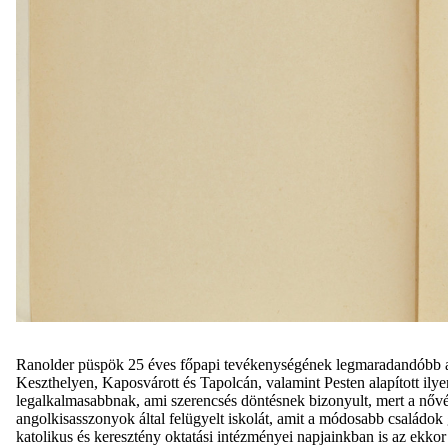
Ranolder püspök 25 éves főpapi tevékenységének legmaradandóbb al
Keszthelyen, Kaposvárott és Tapolcán, valamint Pesten alapított ilye
legalkalmasabbnak, ami szerencsés döntésnek bizonyult, mert a nőv
angolkisasszonyok által felügyelt iskolát, amit a módosabb családo
katolikus és keresztény oktatási intézményei napjainkban is az ekk