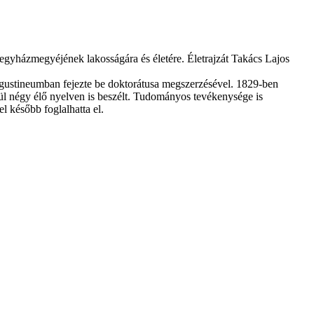
yházmegyéjének lakosságára és életére. Életrajzát Takács Lajos
ugustineumban fejezte be doktorátusa megszerzésével. 1829-ben
vül négy élő nyelven is beszélt. Tudományos tevékenysége is
l később foglalhatta el.