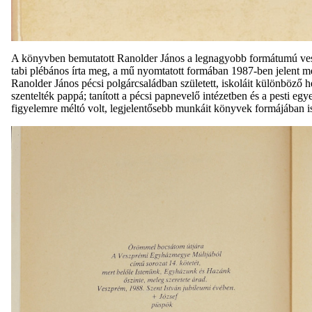
A könyvben bemutatott Ranolder János a legnagyobb formátumú vesz
tabi plébános írta meg, a mű nyomtatott formában 1987-ben jelent 
Ranolder János pécsi polgárcsaládban született, iskoláit különböz
szentelték pappá; tanított a pécsi papnevelő intézetben és a pesti 
figyelemre méltó volt, legjelentősebb munkáit könyvek formájában is