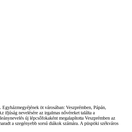
eg. Egyházmegyéjének öt városában: Veszprémben, Pápán,
z ifjúság nevelésére az irgalmas nővéreket találta a
 leánynevelés új lépcsőfokaként megalapította Veszprémben az
 maradt a szegényebb sorsú diákok számára. A püspöki székváros