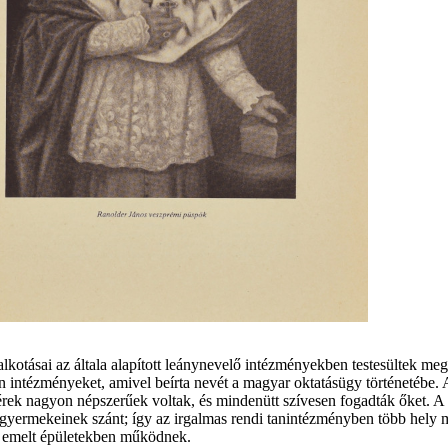
kotásai az általa alapított leánynevelő intézményekben testesültek m
n intézményeket, amivel beírta nevét a magyar oktatásügy történetébe. A
érek nagyon népszerűek voltak, és mindenütt szívesen fogadták őket. A
k gyermekeinek szánt; így az irgalmas rendi tanintézményben több hely
or emelt épületekben működnek.