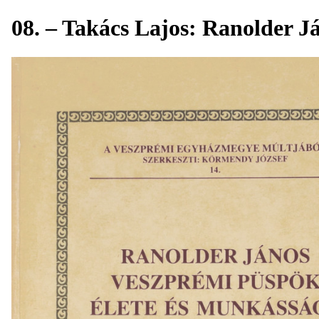
08. – Takács Lajos: Ranolder J