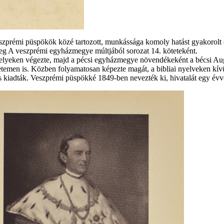
prémi püspökök közé tartozott, munkássága komoly hatást gyakorolt eg
meg A veszprémi egyházmegye múltjából sorozat 14. köteteként.
ő helyeken végezte, majd a pécsi egyházmegye növendékeként a bécsi A
egyetemen is. Közben folyamatosan képezte magát, a bibliai nyelveken kí
 kiadták. Veszprémi püspökké 1849-ben nevezték ki, hivatalát egy évve