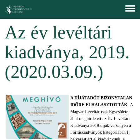
Skip to main content
Toggle
menu
Az év levéltári
kiadványa, 2019.
(2020.03.09.)
A DÍJÁTADÓT BIZONYTALAN
IDŐRE ELHALASZTOTTÁK.
A
Magyar Levéltárosok Egyesülete
által meghirdetett az Év Levéltári
Kiadványa 2019 díjak versenyen a
Forráskiadványok kategóriában I.
helyezést ért el kiadványunk, a