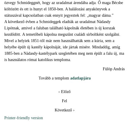
özvegy Schmideggnét, hogy az uradalmat árendába adja. Ő maga Bécsbe
költözött és ott is hunyt el 1850-ben. A halálozási anyakönyvek a
státuszával kapcsolatban csak ennyit jegyeztek fel: „magyar dáma.”
A következő évben a Schmideggek eladták az uradalmat Nádasdy
Lipótnak, amivel a faluban található kápolnák életében is új korszak
kezdődött. A temetőbeli kápolna megszűnt családi sírboltként szolgálni.
Mivel a helyiek 1851-től már nem használhatták sem a kúria, sem a
helyébe épült új kastély kápolnáját, ide jártak misére. Mindaddig, amíg
1885-ben a Nádasdy-kastélypark szegletében meg nem épült a falu új, ma
is használatos római katolikus temploma.
Fülöp András
Tovább a templom
adatlapjára
‹ Előző
Fel
Következő ›
Printer-friendly version