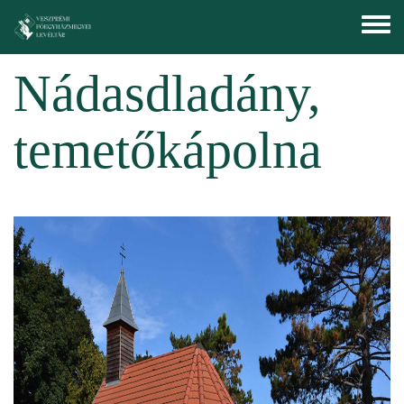
Skip to main content
Toggle
menu
Nádasdladány,
temetőkápolna