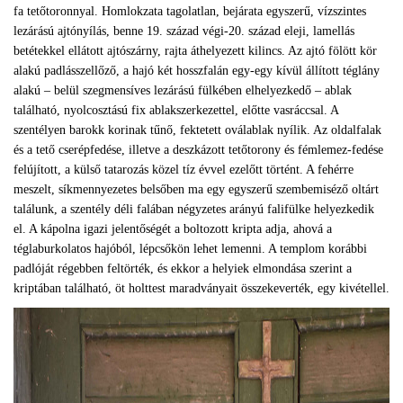
fa tetőtoronnyal. Homlokzata tagolatlan, bejárata egyszerű, vízszintes
lezárású ajtónyílás, benne 19. század végi-20. század eleji, lamellás
betétekkel ellátott ajtószárny, rajta áthelyezett kilincs. Az ajtó fölött kör
alakú padlásszellőző, a hajó két hosszfalán egy-egy kívül állított téglány
alakú – belül szegmensíves lezárású fülkében elhelyezkedő – ablak
található, nyolcosztású fix ablakszerkezettel, előtte vasráccsal. A
szentélyen barokk korinak tűnő, fektetett oválablak nyílik. Az oldalfalak
és a tető cserépfedése, illetve a deszkázott tetőtorony és fémlemez-fedése
felújított, a külső tatarozás közel tíz évvel ezelőtt történt. A fehérre
meszelt, síkmennyezetes belsőben ma egy egyszerű szembemiséző oltárt
találunk, a szentély déli falában négyzetes arányú falifülke helyezkedik
el. A kápolna igazi jelentőségét a boltozott kripta adja, ahová a
téglaburkolatos hajóból, lépcsőkön lehet lemenni. A templom korábbi
padlóját régebben feltörték, és ekkor a helyiek elmondása szerint a
kriptában található, öt holttest maradványait összekeverték, egy kivétellel.