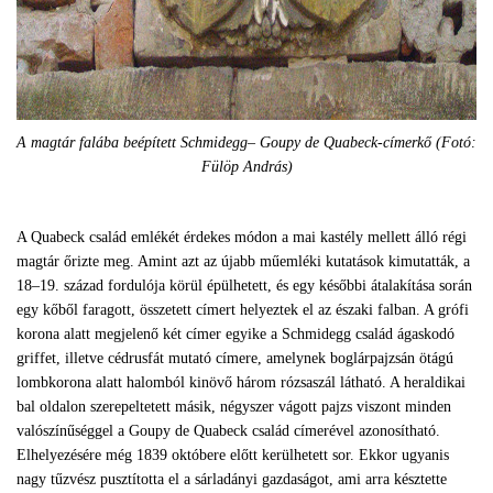
A magtár falába beépített Schmidegg– Goupy de Quabeck-címerkő (Fotó:
Fülöp András)
A Quabeck család emlékét érdekes módon a mai kastély mellett álló régi
magtár őrizte meg. Amint azt az újabb műemléki kutatások kimutatták, a
18–19. század fordulója körül épülhetett, és egy későbbi átalakítása során
egy kőből faragott, összetett címert helyeztek el az északi falban. A grófi
korona alatt megjelenő két címer egyike a Schmidegg család ágaskodó
griffet, illetve cédrusfát mutató címere, amelynek boglárpajzsán ötágú
lombkorona alatt halomból kinövő három rózsaszál látható. A heraldikai
bal oldalon szerepeltetett másik, négyszer vágott pajzs viszont minden
valószínűséggel a Goupy de Quabeck család címerével azonosítható.
Elhelyezésére még 1839 októbere előtt kerülhetett sor. Ekkor ugyanis
nagy tűzvész pusztította el a sárladányi gazdaságot, ami arra késztette