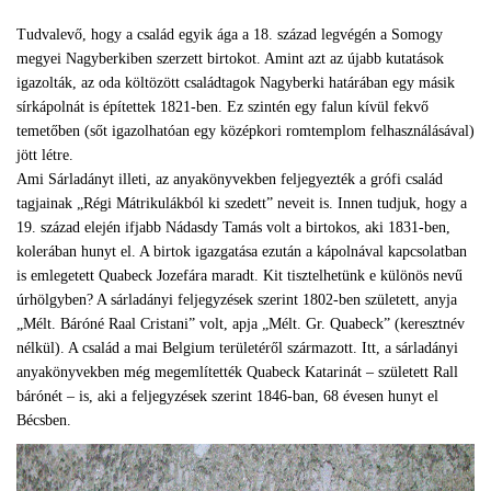
Tudvalevő, hogy a család egyik ága a 18. század legvégén a Somogy
megyei Nagyberkiben szerzett birtokot. Amint azt az újabb kutatások
igazolták, az oda költözött családtagok Nagyberki határában egy másik
sírkápolnát is építettek 1821-ben. Ez szintén egy falun kívül fekvő
temetőben (sőt igazolhatóan egy középkori romtemplom felhasználásával)
jött létre.
Ami Sárladányt illeti, az anyakönyvekben feljegyezték a grófi család
tagjainak „Régi Mátrikulákból ki szedett” neveit is. Innen tudjuk, hogy a
19. század elején ifjabb Nádasdy Tamás volt a birtokos, aki 1831-ben,
kolerában hunyt el. A birtok igazgatása ezután a kápolnával kapcsolatban
is emlegetett Quabeck Jozefára maradt. Kit tisztelhetünk e különös nevű
úrhölgyben? A sárladányi feljegyzések szerint 1802-ben született, anyja
„Mélt. Báróné Raal Cristani” volt, apja „Mélt. Gr. Quabeck” (keresztnév
nélkül). A család a mai Belgium területéről származott. Itt, a sárladányi
anyakönyvekben még megemlítették Quabeck Katarinát – született Rall
bárónét – is, aki a feljegyzések szerint 1846-ban, 68 évesen hunyt el
Bécsben.