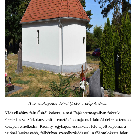
A temetőkápolna délről (Fotó: Fülöp András)
Nádasdladány falu Ősitől keletre, a mai Fejér vármegyében fekszik.
Eredeti neve Sárladány volt. Temetőkápolnája mai falutól délre, a temető
közepén emelkedik. Kicsiny, egyhajós, északkelet felé tájolt kápolna, a
hajónál keskenyebb, félköríves szentélyzáródással, a főhomlokzata felett