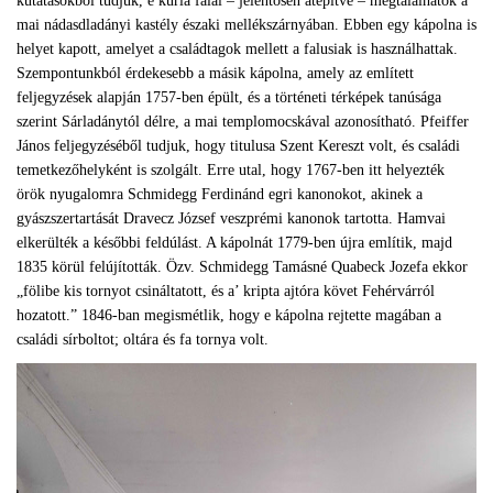
kutatásokból tudjuk, e kúria falai – jelentősen átépítve – megtalálhatók a
mai nádasdladányi kastély északi mellékszárnyában. Ebben egy kápolna is
helyet kapott, amelyet a családtagok mellett a falusiak is használhattak.
Szempontunkból érdekesebb a másik kápolna, amely az említett
feljegyzések alapján 1757-ben épült, és a történeti térképek tanúsága
szerint Sárladánytól délre, a mai templomocskával azonosítható. Pfeiffer
János feljegyzéséből tudjuk, hogy titulusa Szent Kereszt volt, és családi
temetkezőhelyként is szolgált. Erre utal, hogy 1767-ben itt helyezték
örök nyugalomra Schmidegg Ferdinánd egri kanonokot, akinek a
gyászszertartását Dravecz József veszprémi kanonok tartotta. Hamvai
elkerülték a későbbi feldúlást. A kápolnát 1779-ben újra említik, majd
1835 körül felújították. Özv. Schmidegg Tamásné Quabeck Jozefa ekkor
„fölibe kis tornyot csináltatott, és a’ kripta ajtóra követ Fehérvárról
hozatott.” 1846-ban megismétlik, hogy e kápolna rejtette magában a
családi sírboltot; oltára és fa tornya volt.