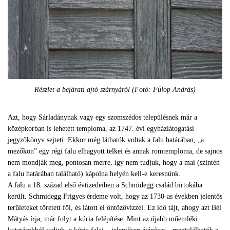
Részlet a bejárati ajtó szárnyáról (Fotó: Fülöp András)
Azt, hogy Sárladánynak vagy egy szomszédos településnek már a
középkorban is lehetett temploma, az 1747. évi egyházlátogatási
jegyzőkönyv sejteti. Ekkor még láthatók voltak a falu határában, „a
mezőkön” egy régi falu elhagyott telkei és annak romtemploma, de sajnos
nem mondják meg, pontosan merre, így nem tudjuk, hogy a mai (szintén
a falu határában található) kápolna helyén kell-e keresnünk.
A falu a 18. század első évtizedeiben a Schmidegg család birtokába
került. Schmidegg Frigyes érdeme volt, hogy az 1730-as években jelentős
területeket töretett föl, és látott el öntözővízzel. Ez idő tájt, ahogy azt Bél
Mátyás írja, már folyt a kúria felépítése. Mint az újabb műemléki