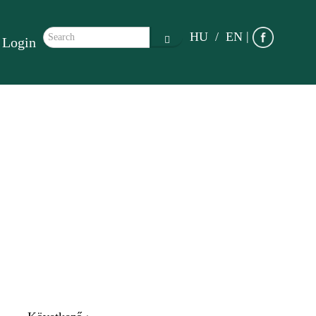
Search form
|
HU
EN
Login
Search