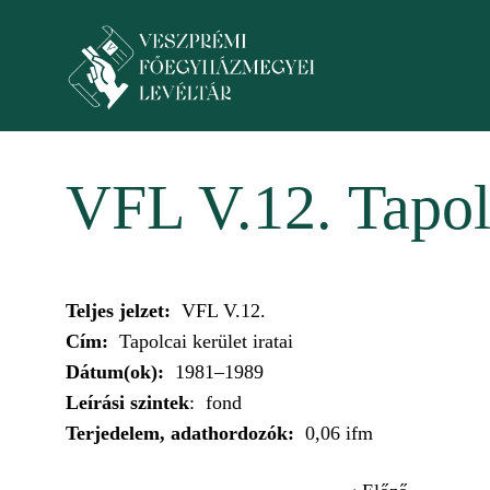
Skip to main content
Toggle menu
VFL V.12. Tapolc
Teljes jelzet:
VFL V.12.
Cím:
Tapolcai kerület iratai
Dátum(ok):
1981–1989
Leírási szintek
: fond
Terjedelem, adathordozók:
0,06 ifm