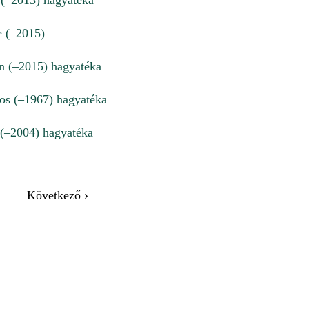
 (–2013) hagyatéka
e (–2015)
án (–2015) hagyatéka
os (–1967) hagyatéka
(–2004) hagyatéka
Következő ›