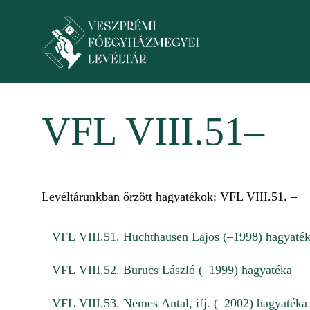
Skip to main content
Toggle menu
VFL VIII.51–
Levéltárunkban őrzött hagyatékok: VFL VIII.51. –
VFL VIII.51. Huchthausen Lajos (–1998) hagyaté
VFL VIII.52. Burucs László (–1999) hagyatéka
VFL VIII.53. Nemes Antal, ifj. (–2002) hagyatéka