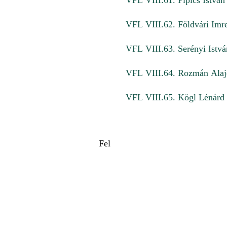
VFL VIII.61. Pipics István
VFL VIII.62. Földvári Imr
VFL VIII.63. Serényi Istv
VFL VIII.64. Rozmán Alaj
VFL VIII.65. Kögl Lénárd 
Fel