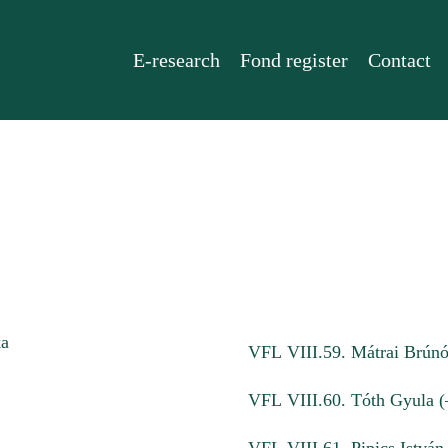
E-research
Fond register
Contact
ka
VFL VIII.59. Mátrai Brúnó
VFL VIII.60. Tóth Gyula (