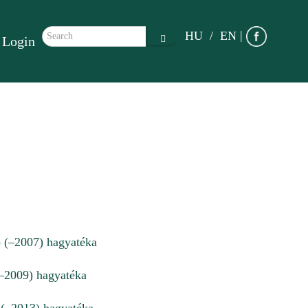
Search form
|
HU
EN
Login
Search
 (–2007) hagyatéka
–2009) hagyatéka