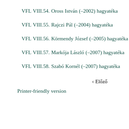
VFL VIII.54. Oross István (–2002) hagyatéka
VFL VIII.55. Rajczi Pál (–2004) hagyatéka
VFL VIII.56. Körmendy József (–2005) hagyatéka
VFL VIII.57. Markója László (–2007) hagyatéka
VFL VIII.58. Szabó Kornél (–2007) hagyatéka
‹ Előző
Printer-friendly version