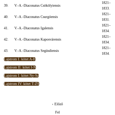
1821–
39.
V.-A.-Diaconatus Csökölyiensis
1833.
1821–
40.
V.-A.-Diaconatus Csurgóensis
1831.
1821–
41.
V.-A.-Diaconatus Igalensis
1834.
1821–
42.
V.-A.-Diaconatus Kaposvárensis
1834.
1821–
43.
V.-A.-Diaconatus Següsdiensis
1834.
Lajstrom I. kötet A-H
Lajstrom II. kötet I-N
Lajstrom I. kötet Ny-Sz
Lajstrom IV. kötet T-ZS
‹ Előző
Fel