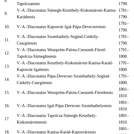
8.
Tapolczaensis
1790.
V.-A.-Diaconatus Sümegh-Keszthely-Kiskomárom-Kanisa-
1781–
9.
Karádensis
1790.
1781–
10.
V.-A.-Diaconatus Kaposvár-Igal-Pápa-Devecserensis
1790.
V.-A.-Diaconatus Szombathely-Següsd-Csököly-
1781–
11.
Csurgóensis
1790.
V.-A.-Diaconatus Weszprém-Palota-Csesznek-Füred-
1791–
12.
Tapolcza-Sümeghiensis
1800.
V.-A.-Diaconatus Keszthely-Kiskomárom-Kanisa-Karád-
1791–
13.
Kaposvár-Igalensis
1800.
V.-A.-Diaconatus Pápa-Devecser-Szombathely-Següsd-
1791–
14.
Csököly-Csurgóensis
1800.
1801–
15.
V.-A.-Diaconatus Weszprém-Palota-Csesznek-Füredensis
1810.
1801–
16.
V.-A.-Diaconatus Igal-Pápa-Devecser-Szombathelyensis
1810.
V.-A.-Diaconatus Tapolcza-Sümegh-Keszthely-
1801–
17.
Kiskomáromensis
1810.
1801–
18.
V.-A.-Diaconatus Kanisa-Karád-Kaposvárensis