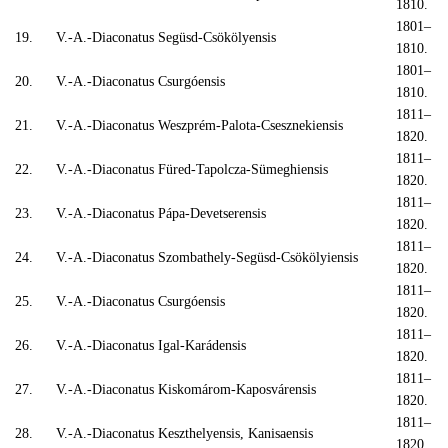
1810.
1801–
19.
V.-A.-Diaconatus Següsd-Csökölyensis
1810.
1801–
20.
V.-A.-Diaconatus Csurgóensis
1810.
1811–
21.
V.-A.-Diaconatus Weszprém-Palota-Csesznekiensis
1820.
1811–
22.
V.-A.-Diaconatus Füred-Tapolcza-Sümeghiensis
1820.
1811–
23.
V.-A.-Diaconatus Pápa-Devetserensis
1820.
1811–
24.
V.-A.-Diaconatus Szombathely-Següsd-Csökölyiensis
1820.
1811–
25.
V.-A.-Diaconatus Csurgóensis
1820.
1811–
26.
V.-A.-Diaconatus Igal-Karádensis
1820.
1811–
27.
V.-A.-Diaconatus Kiskomárom-Kaposvárensis
1820.
1811–
28.
V.-A.-Diaconatus Keszthelyensis, Kanisaensis
1820.