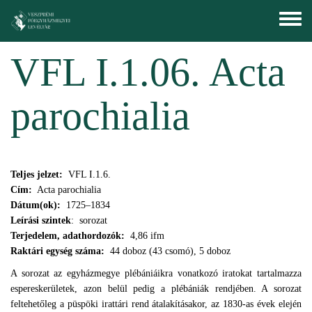
Skip to main content
Toggle
menu
VFL I.1.06. Acta
parochialia
Teljes jelzet:
VFL I.1.6.
Cím:
Acta parochialia
Dátum(ok):
1725–1834
Leírási szintek
: sorozat
Terjedelem, adathordozók:
4,86 ifm
Raktári egység száma:
44 doboz (43 csomó), 5 doboz
A sorozat az egyházmegye plébániáikra vonatkozó iratokat tartalmazza
espereskerületek, azon belül pedig a plébániák rendjében. A sorozat
feltehetőleg a püspöki irattári rend átalakításakor, az 1830-as évek elején