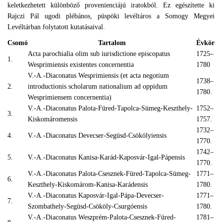
keletkezhetett különböző provenienciájú iratokból. Ez egészítette ki
Rajczi Pál ugodi plébános, püspöki levéltáros a Somogy Megyei
Levéltárban folytatott kutatásaival.
Csomó
Tartalom
Évkör
Acta parochialia olim sub iurisdictione episcopatus
1725–
1.
Wesprimiensis existentes concernentia
1780
V.-A.-Diaconatus Wesprimiensis (et acta negotium
1738–
2.
introductionis scholarum nationalium ad oppidum
1780.
Wesprimiensem concernentia)
V.-A.-Diaconatus Palota-Füred-Tapolca-Sümeg-Keszthely-
1752–
3.
Kiskomáromensis
1757.
1732–
4.
V.-A.-Diaconatus Devecser-Següsd-Csökölyiensis
1770.
1742–
5.
V.-A.-Diaconatus Kanisa-Karád-Kaposvár-Igal-Pápensis
1770.
V.-A.-Diaconatus Palota-Csesznek-Füred-Tapolca-Sümeg-
1771–
6.
Keszthely-Kiskomárom-Kanisa-Karádensis
1780.
V.-A.-Diaconatus Kaposvár-Igal-Pápa-Devecser-
1771–
7.
Szombathely-Següsd-Csököly-Csurgóensis
1780.
V.-A.-Diaconatus Weszprém-Palota-Csesznek-Füred-
1781–