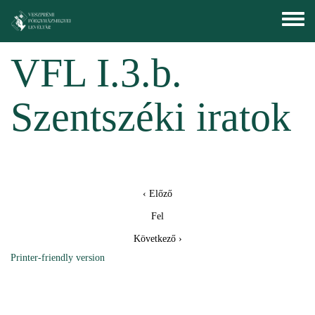
Skip to main content
Toggle
menu
VFL I.3.b.
Szentszéki iratok
‹ Előző
Fel
Következő ›
Printer-friendly version