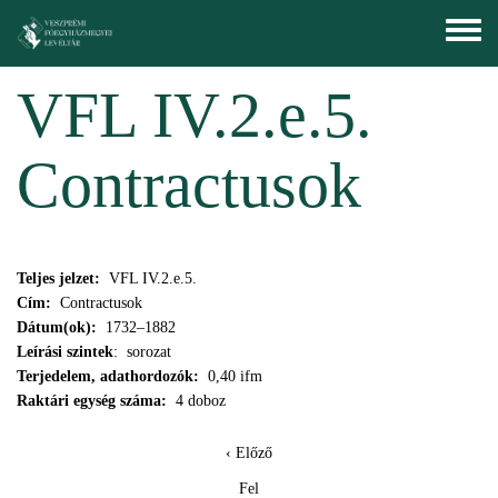
Skip to main content
Toggle
menu
VFL IV.2.e.5.
Contractusok
Teljes jelzet:
VFL IV.2.e.5.
Cím:
Contractusok
Dátum(ok):
1732–1882
Leírási szintek
: sorozat
Terjedelem, adathordozók:
0,40 ifm
Raktári egység száma:
4 doboz
‹ Előző
Fel