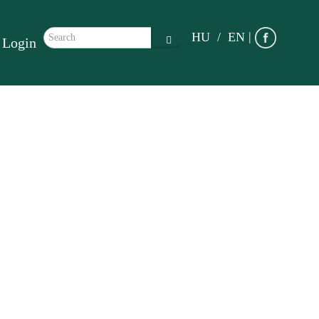
Search form
|
HU
EN
Login
Search