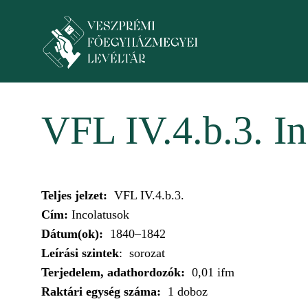
Skip to main content
Toggle menu
VFL IV.4.b.3. I
Teljes jelzet:
VFL IV.4.b.3.
Cím:
Incolatusok
Dátum(ok):
1840–1842
Leírási szintek
: sorozat
Terjedelem, adathordozók:
0,01 ifm
Raktári egység száma:
1 doboz