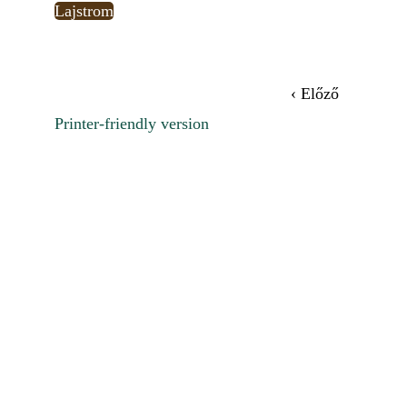
Lajstrom
‹ Előző
Printer-friendly version