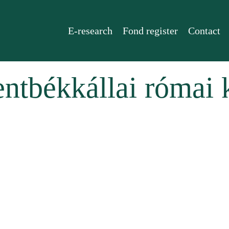
E-research
Fond register
Contact
ntbékkállai római 