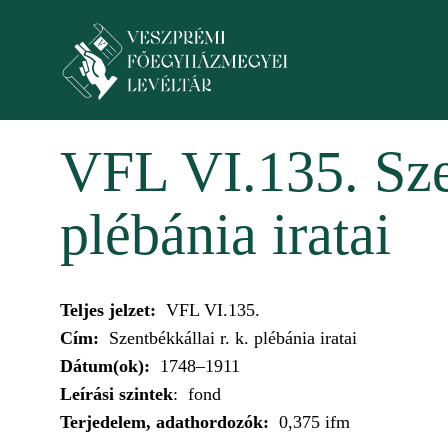
Skip to main content
Toggle menu
VFL VI.135. Sze
plébánia iratai
Teljes jelzet:
VFL VI.135.
Cím:
Szentbékkállai r. k. plébánia iratai
Dátum(ok):
1748–1911
Leírási szintek
: fond
Terjedelem, adathordozók:
0,375 ifm