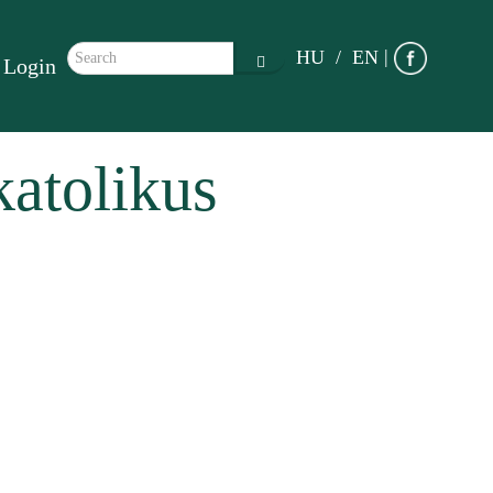
Search form
|
HU
EN
Login
Search
katolikus