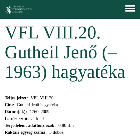
Skip to main content
Toggle
menu
VFL VIII.20.
Gutheil Jenő (–
1963) hagyatéka
Teljes jelzet:
VFL VIII.20.
Cím:
Gutheil Jenő hagyatéka
Dátum(ok):
1760–2009
Leírási szintek
: fond
Terjedelem, adathordozók:
0,80 ifm
Raktári egység száma:
5 doboz