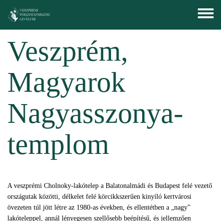
Skip to main content
Toggle
menu
Veszprém,
Magyarok
Nagyasszonya-
templom
A veszprémi Cholnoky-lakótelep a Balatonalmádi és Budapest felé vezető
országutak közötti, délkelet felé körcikkszerűen kinyíló kertvárosi
övezeten túl jött létre az 1980-as években, és ellentétben a „nagy”
lakóteleppel, annál lényegesen szellősebb beépítésű, és jellemzően