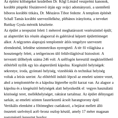
Az építési költségeket kezdetben Dr. Kőgl Lénárd veszprémi kanonok,
korábbi püspöki főszámvevő útján egy svájci adományozó, a szentéletű
bíboros korábbi titkára, Dr. Mészáros Tibor fedezte. A templom építését
Schall Tamás korábbi szervezőlelkész, plébános irányította, a terveket
Ruttkay Gyula mérnök készítette.
Az épület a terepszint felett 1 méterrel meghatározott vezérszinttel épült;
az alapterület kis részén alagsorral és galériával képzett épülettömeget
alkot. A négyzetes alaprajzú templomtér átlós tengelyre szervezett
elrendezésű, lefedése szimmetrikus nyeregtető. A tér fő világítása a
hossztengely felett, a tetőgerincen ülő felülvilágítóval biztosított. A
tervezett ülőhelyek száma 246 volt. A szélfogón keresztül megközelíthető
előtérből nyílik egy kis alapterületű kápolna. Kiegészítő helyiségek:
sekrestye, iroda, gyóntató helyiség, vizesblokk és technikai helyiség
voltak a leírás szerint. Az előtérből induló lépcső az emeleti szintre vezet,
ahol a templomtérbe és a kápolna légterébe nyíló karzat van. Az alagsor a
kápolna és a kiegészítő helyiségek alatt helyezkedik el: vegyes használatú
közösségi teret, mellékhelyiséget, raktárat tartalmaz. Az épület délnyugati
sarkán, az emeleti szinten faszerkezetű ácsolt harangtorony épül.
Vertikális elemként a főtömeghez csatlakozó, a bejárat mellett álló
összetett szelvényű acél–bronz oszlop készül, amely 17 méter magasan
nagyméretű keresztet hordoz.