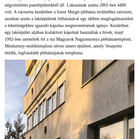
négyemeletes panelépületekből áll. Lakosainak száma 2001-ben 4400
volt. A városrész kezdetben a Szent Margit-plébánia területéhez tartozott,
azonban szinte a lakóépületek felhúzásával egy időben megfogalmazódott
a lehetőségekhez igazodó kápolna megteremtésének igénye. Kezdetben
egy lakóépület aljában kialakított kápolnát használtak a hívek, majd
1992-ben szentelték fel a ma Magyarok Nagyasszonya plébániatemplom,
Mindszenty-emléktemplom néven ismert épületet, amely Veszprém
ötödik, legfiatalabb plébániájának temploma.