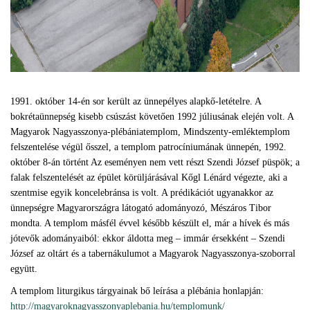
1991. október 14-én sor került az ünnepélyes alapkő-letételre. A
bokrétaünnepség kisebb csúszást követően 1992 júliusának elején volt. A
Magyarok Nagyasszonya-plébániatemplom, Mindszenty-emléktemplom
felszentelése végül ősszel, a templom patrocíniumának ünnepén, 1992.
október 8-án történt Az eseményen nem vett részt Szendi József püspök; a
falak felszentelését az épület körüljárásával Kőgl Lénárd végezte, aki a
szentmise egyik koncelebránsa is volt. A prédikációt ugyanakkor az
ünnepségre Magyarországra látogató adományozó, Mészáros Tibor
mondta. A templom másfél évvel később készült el, már a hívek és más
jótevők adományaiból: ekkor áldotta meg – immár érsekként – Szendi
József az oltárt és a tabernákulumot a Magyarok Nagyasszonya-szoborral
együtt.
A templom liturgikus tárgyainak bő leírása a plébánia honlapján:
http://magyaroknagyasszonyaplebania.hu/templomunk/