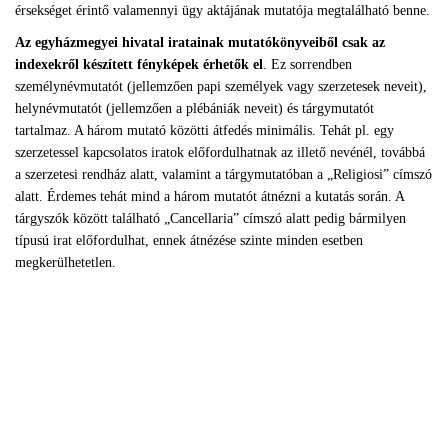
érsekséget érintő valamennyi ügy aktájának mutatója megtalálható benne.
Az egyházmegyei hivatal iratainak mutatókönyveiből csak az
indexekről készített fényképek érhetők el
. Ez sorrendben
személynévmutatót (jellemzően papi személyek vagy szerzetesek neveit),
helynévmutatót (jellemzően a plébániák neveit) és tárgymutatót
tartalmaz. A három mutató közötti átfedés minimális. Tehát pl. egy
szerzetessel kapcsolatos iratok előfordulhatnak az illető nevénél, továbbá
a szerzetesi rendház alatt, valamint a tárgymutatóban a „Religiosi” címszó
alatt. Érdemes tehát mind a három mutatót átnézni a kutatás során. A
tárgyszók között található „Cancellaria” címszó alatt pedig bármilyen
típusú irat előfordulhat, ennek átnézése szinte minden esetben
megkerülhetetlen.