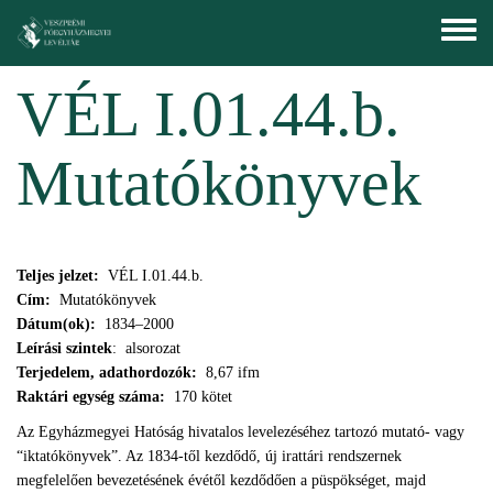
Skip to main content
Toggle
menu
VÉL I.01.44.b.
Mutatókönyvek
Teljes jelzet:
VÉL I.01.44.b.
Cím:
Mutatókönyvek
Dátum(ok):
1834–2000
Leírási szintek
: alsorozat
Terjedelem, adathordozók:
8,67 ifm
Raktári egység száma:
170 kötet
Az Egyházmegyei Hatóság hivatalos levelezéséhez tartozó mutató- vagy
“iktatókönyvek”. Az 1834-től kezdődő, új irattári rendszernek
megfelelően bevezetésének évétől kezdődően a püspökséget, majd