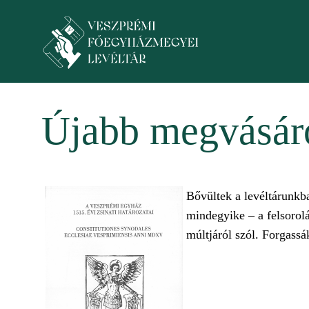
Skip to main content
Toggle menu
Újabb megvásáro
Bővültek a levéltárunkb
mindegyike – a felsorol
múltjáról szól. Forgassá