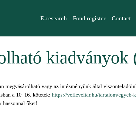
E-research
Fond register
Contact
lható kiadványok 
an megvásárolható vagy az intézményünk által viszonteladóink
ásban a 10–16. kötetek:
https://vefleveltar.hu/tartalom/egyeb
k haszonnal őket!