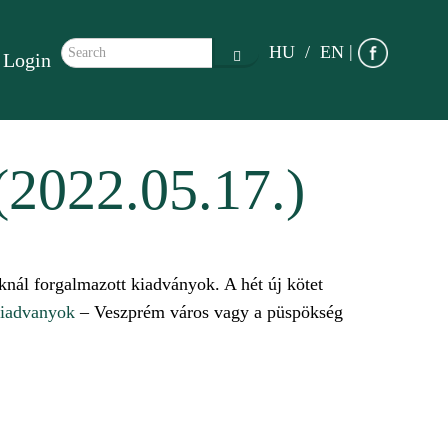
Search form
|
HU
EN
Login
Search
(2022.05.17.)
nál forgalmazott kiadványok. A hét új kötet
-kiadvanyok
– Veszprém város vagy a püspökség