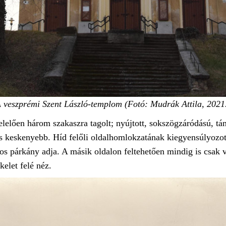
 veszprémi Szent László-templom (Fotó: Mudrák Attila, 2021
lelően három szakaszra tagolt; nyújtott, sokszögzáródású, tám
s keskenyebb. Híd felőli oldalhomlokzatának kiegyensúlyozott
soros párkány adja. A másik oldalon feltehetően mindig is csa
kelet felé néz.