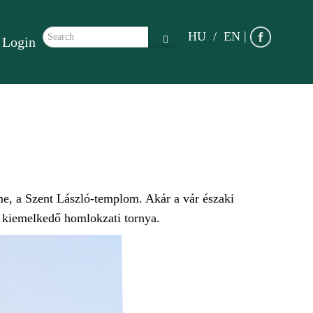
Search form
|
HU
EN
Login
Search
me, a Szent László-templom. Akár a vár északi
ó kiemelkedő homlokzati tornya.