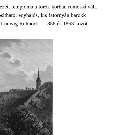
vezett temploma a török korban romossá vált.
sítható: egyhajós, kis fatornyán barokk
tve Ludwig Rohbock – 1856 és 1863 között