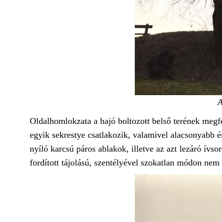
A
Oldalhomlokzata a hajó boltozott belső terének megfe
egyik sekrestye csatlakozik, valamivel alacsonyabb é
nyíló karcsú páros ablakok, illetve az azt lezáró ív
fordított tájolású, szentélyével szokatlan módon nem 