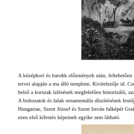
A középkori és barokk előzmények után, feltehetően 
tervei alapján a ma álló templom. Kivitelezője id. C
belső a korszak ízlésének megfelelően historizáló, a
A boltozatok és falak ornamentális díszítésének fest
Hungariae, Szent József és Szent István falképét Grai
ezen első kifestés képeinek egyike sem látható.