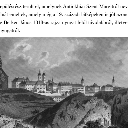
epülésrész terült el, amelynek Antiokhiai Szent Margitról ne
nát emeltek, amely még a 19. századi látképeken is jól azono
meg Berken János 1818-as rajza nyugat felől távolabbról, ille
nyugatról.