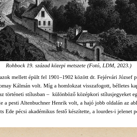
Rohbock 19. század közepi metszete (Fotó, LDM, 2023.)
azok mellett épült fel 1901–1902 között dr. Fejérvári József
somay Kálmán volt. Míg a homlokzat visszafogott, bélletes ka
zaz történeti stílusban – különböző középkori stílusjegyeket 
ője a pesti Altenbuchner Henrik volt, a hajó jobb oldalán az 
ts Ede pécsi akadémikus festő készítette, a lourdes-i jelenet