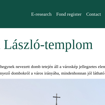
E-research
Fond register
Contact
t László-templom
egynek nevezett domb tetején áll a városkép jellegzetes ele
környező dombokról a város irányába, mindenhonnan jól láthat