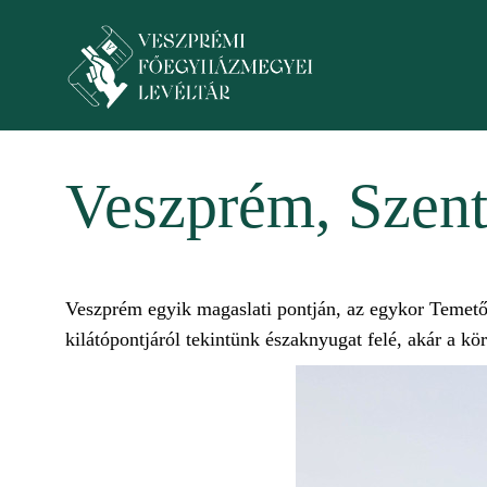
Skip to main content
Toggle menu
Veszprém, Szen
Veszprém egyik magaslati pontján, az egykor Temetőh
kilátópontjáról tekintünk északnyugat felé, akár a 