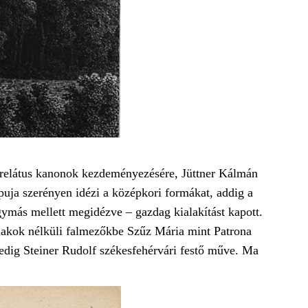
 prelátus kanonok kezdeményezésére, Jüttner Kálmán
puja szerényen idézi a középkori formákat, addig a
egymás mellett megidézve – gazdag kialakítást kapott.
ablakok nélküli falmezőkbe Szűz Mária mint Patrona
 pedig Steiner Rudolf székesfehérvári festő műve. Ma