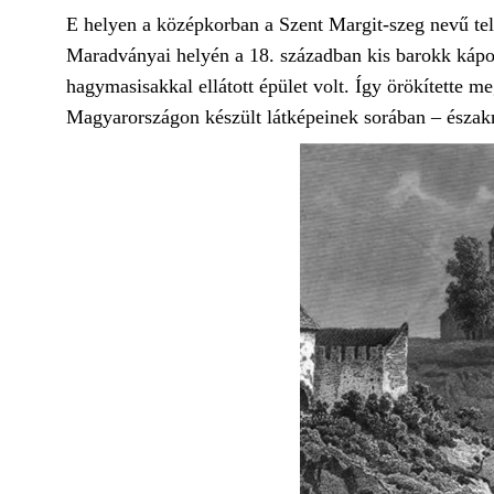
E helyen a középkorban a Szent Margit-szeg nevű tel
Maradványai helyén a 18. században kis barokk kápol
hagymasisakkal ellátott épület volt. Így örökítette 
Magyarországon készült látképeinek sorában – észak