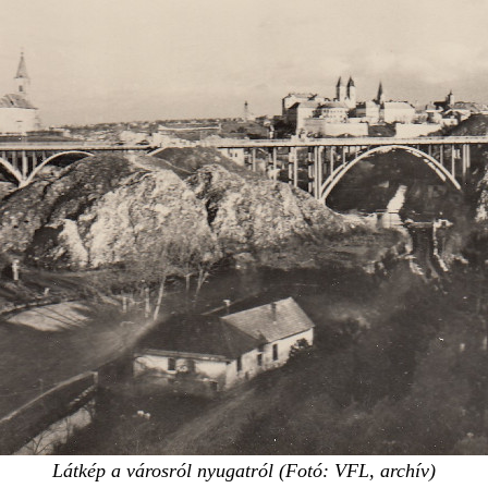
Látkép a városról nyugatról (Fotó: VFL, archív)