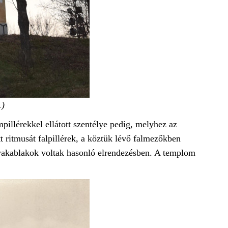
.)
pillérekkel ellátott szentélye pedig, melyhez az
 ritmusát falpillérek, a köztük lévő falmezőkben
k vakablakok voltak hasonló elrendezésben. A templom