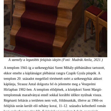
A szentély a legutóbbi felújítás idején (Fotó: Mudrák Attila, 2021.)
A templom 1941-ig a székesegyházi Szent Mihály-plébániához tartozott,
ekkor emelte a káplánságot plébániai rangra Czapik Gyula püspök. A
templom 20. századot megelőző történetét ezért a székesegyház akkori
káplánja, Strausz Antal dolgozta fel és jelentette meg a Veszprémi
Hírlapban 1902-ben. A templom elődjének, a középkori Szent Margit-
templomnak maradványai ennél sokkal korábbi időkre nyúlnak vissza.
Régészeti feltárás a területen nem volt, földmunkák, illetve az 1966-os
felújítás során került elő néhány korai, 11–12. századra keltezhető román