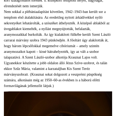
kori szalagfonatos töredék. E középkori templom helyét, nagyságát,
elrendezését nem ismerjük.
Nem sokkal a plébániaalapítást követően, 1942–1943-ban került sor a
templom első átalakítására. Az eredetileg nyitott árkádívekkel nyíló
sekrestyéket lehatárolták, a szószéket áthelyezték. A középső ablakból az
üvegablakot kiemelték, a nyílást megnyújtották, befalazták,
aranymozaikkal burkolták. Az így kialakított fülkébe került Szent László
carrarai márvány szobra 1943 pünkösdjén. A főoltárt úgy alakították át,
hogy három lépcsőfokkal megemelve cibóriumát – amely szintén
aranymozaikot kapott – kissé hátrahelyezték, így az vált a szobor
talapzatává. A Szent László-szobor alkotója Krasznai Lajos volt.
Ugyanekkor készítette a jobb oldalon álló Jézus Szíve-szobrot, és talán
ekkor Szűz Mária, valamint a karzataljban Kis Szent Teréz
márványszobrait. (Krasznai sokat dolgozott a veszprémi püspökség
számára, alkotásain még az 1950–60-as években is a háború előtti
formavilágának jellemzőit látjuk.)