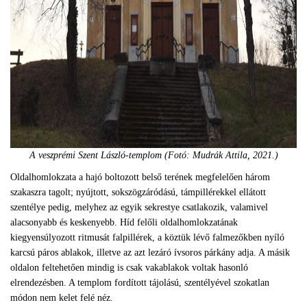
A veszprémi Szent László-templom (Fotó: Mudrák Attila, 2021.)
Oldalhomlokzata a hajó boltozott belső terének megfelelően három
szakaszra tagolt; nyújtott, sokszögzáródású, támpillérekkel ellátott
szentélye pedig, melyhez az egyik sekrestye csatlakozik, valamivel
alacsonyabb és keskenyebb. Híd felőli oldalhomlokzatának
kiegyensúlyozott ritmusát falpillérek, a köztük lévő falmezőkben nyíló
karcsú páros ablakok, illetve az azt lezáró ívsoros párkány adja. A másik
oldalon feltehetően mindig is csak vakablakok voltak hasonló
elrendezésben. A templom fordított tájolású, szentélyével szokatlan
módon nem kelet felé néz.