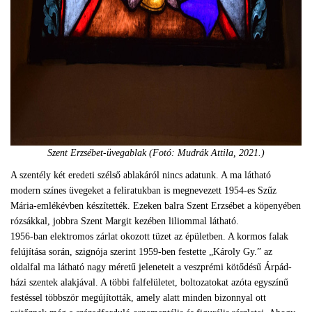
Szent Erzsébet-üvegablak (Fotó: Mudrák Attila, 2021.)
A szentély két eredeti szélső ablakáról nincs adatunk. A ma látható
modern színes üvegeket a feliratukban is megnevezett 1954-es Szűz
Mária-emlékévben készítették. Ezeken balra Szent Erzsébet a köpenyében
rózsákkal, jobbra Szent Margit kezében liliommal látható.
1956-ban elektromos zárlat okozott tüzet az épületben. A kormos falak
felújítása során, szignója szerint 1959-ben festette „Károly Gy.” az
oldalfal ma látható nagy méretű jeleneteit a veszprémi kötődésű Árpád-
házi szentek alakjával. A többi falfelületet, boltozatokat azóta egyszínű
festéssel többször megújították, amely alatt minden bizonnyal ott