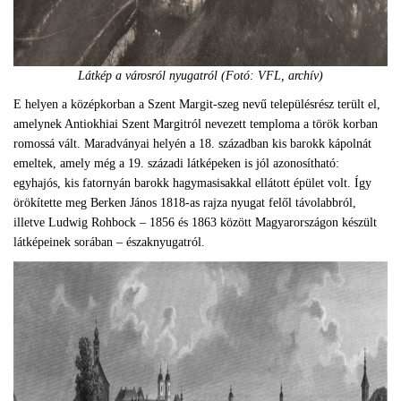
Látkép a városról nyugatról (Fotó: VFL, archív)
E helyen a középkorban a Szent Margit-szeg nevű településrész terült el,
amelynek Antiokhiai Szent Margitról nevezett temploma a török korban
romossá vált. Maradványai helyén a 18. században kis barokk kápolnát
emeltek, amely még a 19. századi látképeken is jól azonosítható:
egyhajós, kis fatornyán barokk hagymasisakkal ellátott épület volt. Így
örökítette meg Berken János 1818-as rajza nyugat felől távolabbról,
illetve Ludwig Rohbock – 1856 és 1863 között Magyarországon készült
látképeinek sorában – északnyugatról.