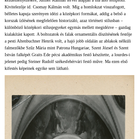
kezdeményezésére, Jüttner Kálmán tervei alapján a ma álló templom.
Kivitelezője id. Csomay Kálmán volt. Míg a homlokzat visszafogott,
bélletes kapuja szerényen idézi a középkori formákat, addig a belső a
korszak ízlésének megfelelően historizáló, azaz történeti stílusban –
különböző középkori stílusjegyeket egymás mellett megidézve – gazdag
kialakítást kapott. A boltozatok és falak ornamentális díszítésének festője
a pesti Altenbuchner Henrik volt, a hajó jobb oldalán az ablakok nélküli
falmezőkbe Szűz Mária mint Patrona Hungariae, Szent József és Szent
István falképét Graits Ede pécsi akadémikus festő készítette, a lourdes-i
jelenet pedig Steiner Rudolf székesfehérvári festő műve. Ma ezen első
kifestés képeinek egyike sem látható.