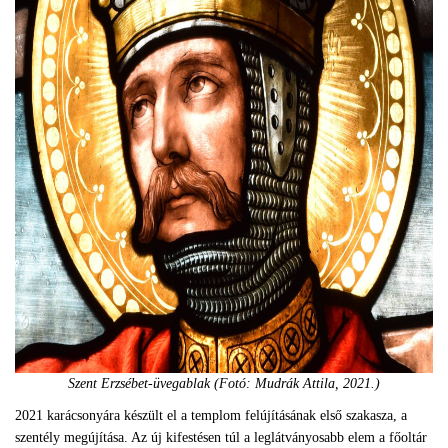
Szent Erzsébet-üvegablak (Fotó: Mudrák Attila, 2021.)
2021 karácsonyára készült el a templom felújításának első szakasza, a
szentély megújítása. Az új kifestésen túl a leglátványosabb elem a főoltár