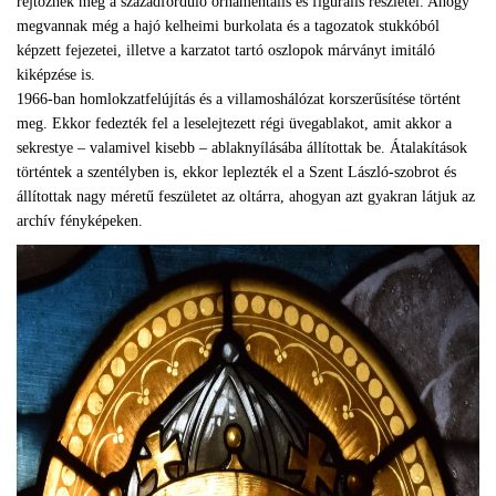
rejtőznek még a századforduló ornamentális és figurális részletei. Ahogy
megvannak még a hajó kelheimi burkolata és a tagozatok stukkóból
képzett fejezetei, illetve a karzatot tartó oszlopok márványt imitáló
kiképzése is.
1966-ban homlokzatfelújítás és a villamoshálózat korszerűsítése történt
meg. Ekkor fedezték fel a leselejtezett régi üvegablakot, amit akkor a
sekrestye – valamivel kisebb – ablaknyílásába állítottak be. Átalakítások
történtek a szentélyben is, ekkor leplezték el a Szent László-szobrot és
állítottak nagy méretű feszületet az oltárra, ahogyan azt gyakran látjuk az
archív fényképeken.