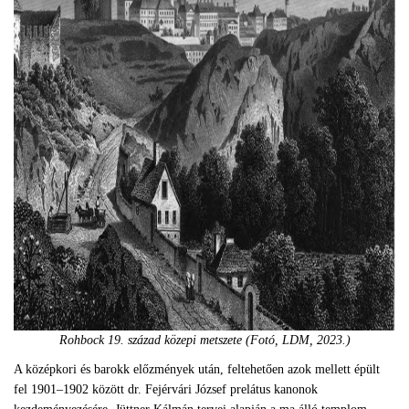
Rohbock 19. század közepi metszete (Fotó, LDM, 2023.)
A középkori és barokk előzmények után, feltehetően azok mellett épült
fel 1901–1902 között dr. Fejérvári József prelátus kanonok