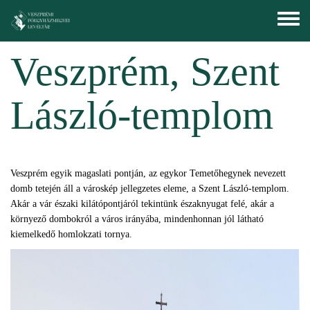
Ugrás a tartalomra
Toggle
menu
Veszprém, Szent
László-templom
Veszprém egyik magaslati pontján, az egykor Temetőhegynek nevezett
domb tetején áll a városkép jellegzetes eleme, a Szent László-templom.
Akár a vár északi kilátópontjáról tekintünk északnyugat felé, akár a
környező dombokról a város irányába, mindenhonnan jól látható
kiemelkedő homlokzati tornya.