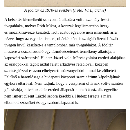
A főoltár az 1970-es években (Fotó: VFL, archív)
A belső tér kiemelkedő színvonalú alkotása volt a szentély festett
üvegablaka, melyet Róth Miksa, a korszak legelismertebb üveg-
és mozaikművésze készített. Írott adatot egyelőre nem ismerünk arra
nézve, hogy az egyetlen ismert, oltárképként is szolgáló Szent László-
üvegen kívül készített-e a templomban más üvegablakot. A főoltár
mestere a századforduló egyházművészetének termékeny alkotója, a
kaposvári származású Hudetz József volt. Márványoltára eredeti alakjában
az oszlopokkal tagolt asztal felett árkádíves retablóval, középen
szentségházzal és azon elhelyezett márványcibóriummal készülhetett.
Feltűnő a hasonlósága a budapesti központi szeminárium kápolnájának
egykori oltárával. Nem tudjuk, hogy a veszprémi oltárnak volt-e szintén
gúlasisakja, mivel az oltár eredeti állapotát mutató ábrázolás egyelőre
nem ismert (Szent László szobra későbbi). Hudetz faragta a mára
elbontott szószéket és egy szobortalapzatot is.