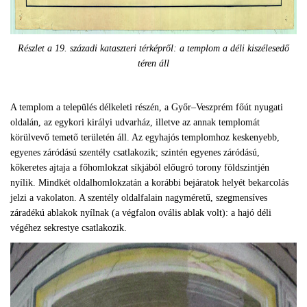
Részlet a 19. századi kataszteri térképről: a templom a déli kiszélesedő
téren áll
A templom a település délkeleti részén, a Győr–Veszprém főút nyugati
oldalán, az egykori királyi udvarház, illetve az annak templomát
körülvevő temető területén áll. Az egyhajós templomhoz keskenyebb,
egyenes záródású szentély csatlakozik; szintén egyenes záródású,
kőkeretes ajtaja a főhomlokzat síkjából előugró torony földszintjén
nyílik. Mindkét oldalhomlokzatán a korábbi bejáratok helyét bekarcolás
jelzi a vakolaton. A szentély oldalfalain nagyméretű, szegmensíves
záradékú ablakok nyílnak (a végfalon ovális ablak volt): a hajó déli
végéhez sekrestye csatlakozik.