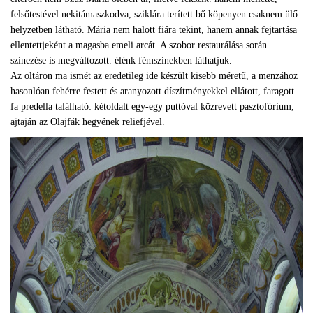
felsőtestével nekitámaszkodva, sziklára terített bő köpenyen csaknem ülő
helyzetben látható. Mária nem halott fiára tekint, hanem annak fejtartása
ellentettjeként a magasba emeli arcát. A szobor restaurálása során
színezése is megváltozott. élénk fémszínekben láthatjuk.
Az oltáron ma ismét az eredetileg ide készült kisebb méretű, a menzához
hasonlóan fehérre festett és aranyozott díszítményekkel ellátott, faragott
fa predella található: kétoldalt egy-egy puttóval közrevett pasztofórium,
ajtaján az Olajfák hegyének reliefjével.