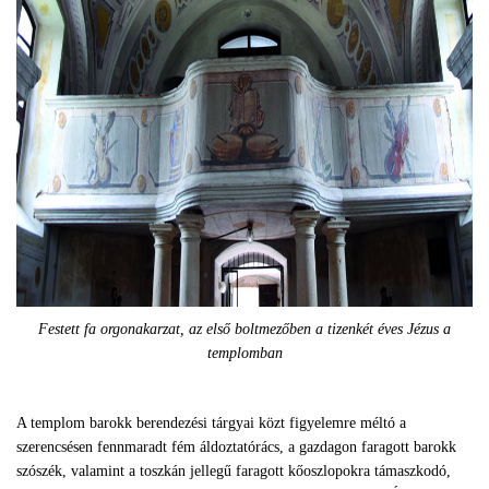
Festett fa orgonakarzat, az első boltmezőben a tizenkét éves Jézus a
templomban
A templom barokk berendezési tárgyai közt figyelemre méltó a
szerencsésen fennmaradt fém áldoztatórács, a gazdagon faragott barokk
szószék, valamint a toszkán jellegű faragott kőoszlopokra támaszkodó,