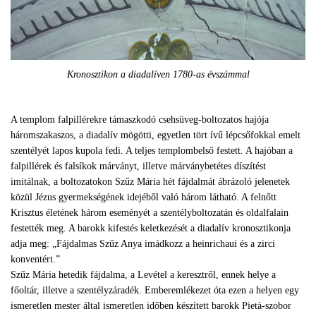
Kronosztikon a diadalíven 1780-as évszámmal
A templom falpillérekre támaszkodó csehsüveg-boltozatos hajója
háromszakaszos, a diadalív mögötti, egyetlen tört ívű lépcsőfokkal emelt
szentélyét lapos kupola fedi. A teljes templombelső festett. A hajóban a
falpillérek és falsíkok márványt, illetve márványbetétes díszítést
imitálnak, a boltozatokon Szűz Mária hét fájdalmát ábrázoló jelenetek
közül Jézus gyermekségének idejéből való három látható. A felnőtt
Krisztus életének három eseményét a szentélyboltozatán és oldalfalain
festették meg. A barokk kifestés keletkezését a diadalív kronosztikonja
adja meg: „Fájdalmas Szűz Anya imádkozz a heinrichaui és a zirci
konventért.”
Szűz Mária hetedik fájdalma, a Levétel a keresztről, ennek helye a
főoltár, illetve a szentélyzáradék. Emberemlékezet óta ezen a helyen egy
ismeretlen mester által ismeretlen időben készített barokk Pietà-szobor