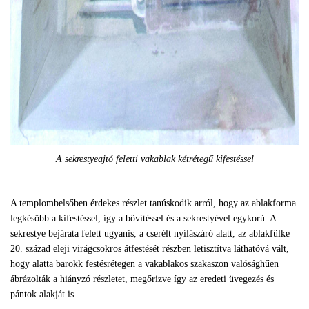
A sekrestyeajtó feletti vakablak kétrétegű kifestéssel
A templombelsőben érdekes részlet tanúskodik arról, hogy az ablakforma
legkésőbb a kifestéssel, így a bővítéssel és a sekrestyével egykorú. A
sekrestye bejárata felett ugyanis, a cserélt nyílászáró alatt, az ablakfülke
20. század eleji virágcsokros átfestését részben letisztítva láthatóvá vált,
hogy alatta barokk festésrétegen a vakablakos szakaszon valósághűen
ábrázolták a hiányzó részletet, megőrizve így az eredeti üvegezés és
pántok alakját is.