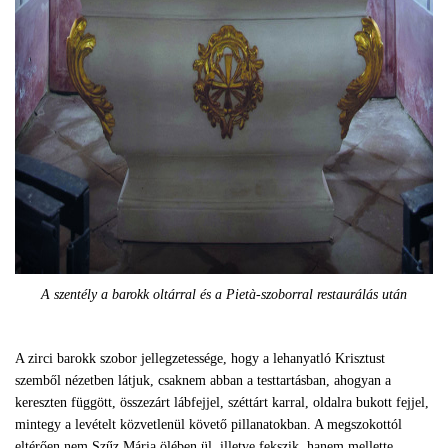
A szentély a barokk oltárral és a Pietà-szoborral restaurálás után
A zirci barokk szobor jellegzetessége, hogy a lehanyatló Krisztust
szemből nézetben látjuk, csaknem abban a testtartásban, ahogyan a
kereszten függött, összezárt lábfejjel, széttárt karral, oldalra bukott fejjel,
mintegy a levételt közvetlenül követő pillanatokban. A megszokottól
eltérően nem Szűz Mária ölében ül, illetve fekszik. hanem mellette,