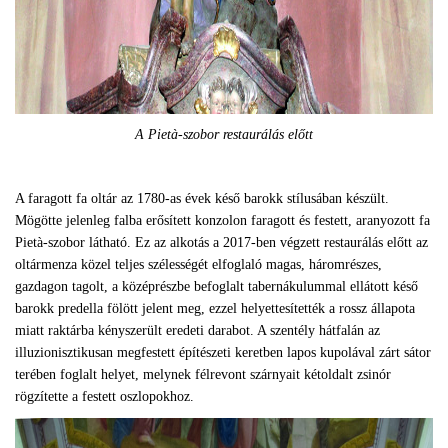
A Pietà-szobor restaurálás előtt
A faragott fa oltár az 1780-as évek késő barokk stílusában készült.
Mögötte jelenleg falba erősített konzolon faragott és festett, aranyozott fa
Pietà-szobor látható. Ez az alkotás a 2017-ben végzett restaurálás előtt az
oltármenza közel teljes szélességét elfoglaló magas, háromrészes,
gazdagon tagolt, a középrészbe befoglalt tabernákulummal ellátott késő
barokk predella fölött jelent meg, ezzel helyettesítették a rossz állapota
miatt raktárba kényszerült eredeti darabot. A szentély hátfalán az
illuzionisztikusan megfestett építészeti keretben lapos kupolával zárt sátor
terében foglalt helyet, melynek félrevont szárnyait kétoldalt zsinór
rögzítette a festett oszlopokhoz.