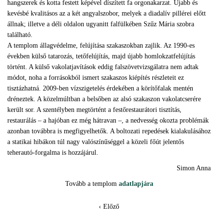
hangszerek és kotta festett képével díszített fa orgonakarzat. Újabb és
kevésbé kvalitásos az a két angyalszobor, melyek a diadalív pillérei előtt
állnak; illetve a déli oldalon ugyanitt falfülkében Szűz Mária szobra
található.
A templom állagvédelme, felújítása szakaszokban zajlik. Az 1990-es
években külső tatarozás, tetőfelújítás, majd újabb homlokzatfelújítás
történt. A külső vakolatjavítások eddig falszövetvizsgálatra nem adtak
módot, noha a forrásokból ismert szakaszos kiépítés részleteit ez
tisztázhatná. 2009-ben vízszigetelés érdekében a körítőfalak mentén
dréneztek. A közelmúltban a belsőben az alsó szakaszon vakolatcserére
került sor. A szentélyben megtörtént a festőrestaurátori tisztítás,
restaurálás – a hajóban ez még hátravan –, a nedvesség okozta problémák
azonban továbbra is megfigyelhetők. A boltozati repedések kialakulásához
a statikai hibákon túl nagy valószínűséggel a közeli főút jelentős
teherautó-forgalma is hozzájárul.
Simon Anna
Tovább a templom
adatlapjára
‹ Előző