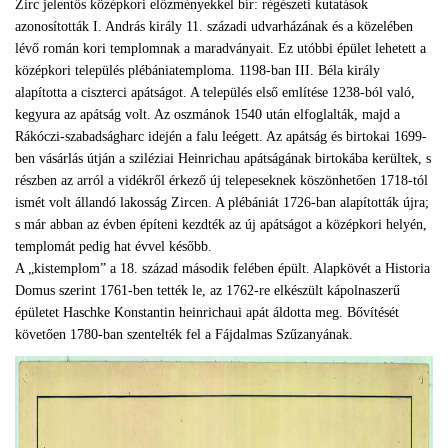
Zirc jelentős középkori előzményekkel bír: régészeti kutatások
azonosították I. András király 11. századi udvarházának és a közelében
lévő román kori templomnak a maradványait. Ez utóbbi épület lehetett a
középkori település plébániatemploma. 1198-ban III. Béla király
alapította a ciszterci apátságot. A település első említése 1238-ból való,
kegyura az apátság volt. Az oszmánok 1540 után elfoglalták, majd a
Rákóczi-szabadságharc idején a falu leégett. Az apátság és birtokai 1699-
ben vásárlás útján a sziléziai Heinrichau apátságának birtokába kerültek, s
részben az arról a vidékről érkező új telepeseknek köszönhetően 1718-tól
ismét volt állandó lakosság Zircen. A plébániát 1726-ban alapították újra;
s már abban az évben építeni kezdték az új apátságot a középkori helyén,
templomát pedig hat évvel később.
A „kistemplom” a 18. század második felében épült. Alapkövét a Historia
Domus szerint 1761-ben tették le, az 1762-re elkészült kápolnaszerű
épületet Haschke Konstantin heinrichaui apát áldotta meg. Bővítését
követően 1780-ban szentelték fel a Fájdalmas Szűzanyának.