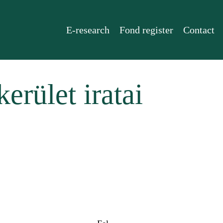
E-research
Fond register
Contact
erület iratai