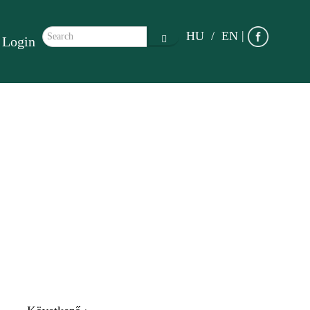
Search form
|
HU
EN
Login
Search