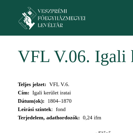
Skip to main content
Toggle menu
VFL V.06. Igali k
Teljes jelzet:
VFL V.6.
Cím:
Igali kerület iratai
Dátum(ok):
1804–1870
Leírási szintek
: fond
Terjedelem, adathordozók:
0,24 ifm