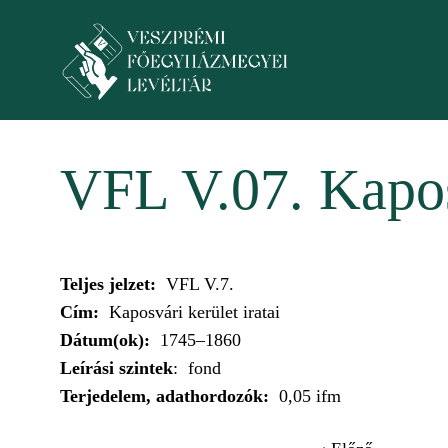
Skip to main content
Toggle menu
VFL V.07. Kaposv
Teljes jelzet:
VFL V.7.
Cím:
Kaposvári kerület iratai
Dátum(ok):
1745–1860
Leírási szintek
: fond
Terjedelem, adathordozók:
0,05 ifm