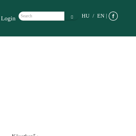
Search form
|
HU
EN
Login
Search