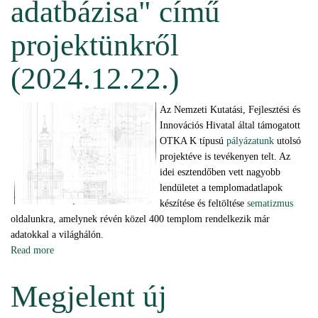
adatbázisa" című
projektünkről
(2024.12.22.)
Az Nemzeti Kutatási, Fejlesztési és
Innovációs Hivatal által támogatott
OTKA K típusú
pályázatunk
utolsó
projektéve is tevékenyen telt. Az
idei esztendőben vett nagyobb
lendületet a templomadatlapok
készítése és feltöltése
sematizmus
oldalunkra, amelynek révén közel 400 templom rendelkezik már
adatokkal a világhálón.
Read more
about Beszámoló "Veszprém megyei templomok adatbázisa" című
projektünkről (2024.12.22.)
Megjelent új