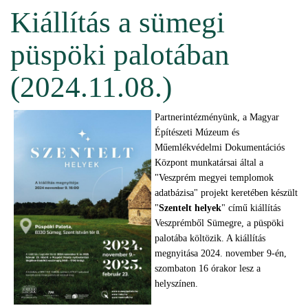
Kiállítás a sümegi
püspöki palotában
(2024.11.08.)
Partnerintézményünk, a Magyar
Építészeti Múzeum és
Műemlékvédelmi Dokumentációs
Központ munkatársai által a
"Veszprém megyei templomok
adatbázisa" projekt keretében készült
"
Szentelt helyek
" című kiállítás
Veszprémből Sümegre, a püspöki
palotába költözik. A kiállítás
megnyitása 2024. november 9-én,
szombaton 16 órakor lesz a
helyszínen.