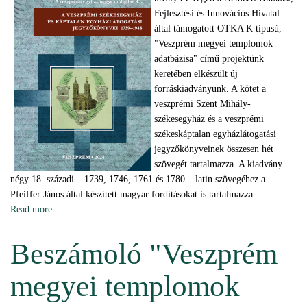
Fejlesztési és Innovációs Hivatal
által támogatott OTKA K típusú,
"Veszprém megyei templomok
adatbázisa" című projektünk
keretében elkészült új
forráskiadványunk. A kötet a
veszprémi Szent Mihály-
székesegyház és a veszprémi
székeskáptalan egyházlátogatási
jegyzőkönyveinek összesen hét
szövegét tartalmazza. A kiadvány
négy 18. századi – 1739, 1746, 1761 és 1780 – latin szövegéhez a
Pfeiffer János által készített magyar fordításokat is tartalmazza.
Read more
about Megjelent új forráskiadványunk (2025.02.03.)
Beszámoló "Veszprém
megyei templomok