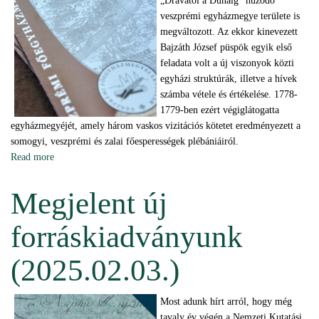
„Drávától a Dunáig” húzódó
veszprémi egyházmegye területe is
megváltozott. Az ekkor kinevezett
Bajzáth József püspök egyik első
feladata volt a új viszonyok közti
egyházi struktúrák, illetve a hívek
számba vétele és értékelése. 1778-
1779-ben ezért végiglátogatta
egyházmegyéjét, amely három vaskos vizitációs kötetet eredményezett a
somogyi, veszprémi és zalai főesperességek plébániáiról.
Read more
about Könyvbemutató Kaposvárott (2025.09.24.)
Megjelent új
forráskiadványunk
(2025.02.03.)
Most adunk hírt arról, hogy még
tavaly év végén a Nemzeti Kutatási,