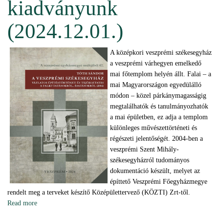
kiadványunk
(2024.12.01.)
A középkori veszprémi székesegyház
a veszprémi várhegyen emelkedő
mai főtemplom helyén állt. Falai – a
mai Magyarországon egyedülálló
módon – közel párkánymagasságig
megtalálhatók és tanulmányozhatók
a mai épületben, ez adja a templom
különleges művészettörténeti és
régészeti jelentőségét. 2004-ben a
veszprémi Szent Mihály-
székesegyházról tudományos
dokumentáció készült, melyet az
építtető Veszprémi Főegyházmegye
rendelt meg a terveket készítő Középülettervező (KÖZTI) Zrt-től.
Read more
about Megjelent új kiadványunk (2024.12.01.)