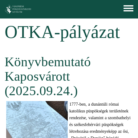
Skip to main content
Toggle
menu
OTKA-pályázat
Könyvbemutató
Kaposvárott
(2025.09.24.)
1777-ben, a dunántúli római
katolikus püspökségek területének
rendezése, valamint a szombathelyi
és székesfehérvári püspökségek
létrehozása eredményeképp az ősi,