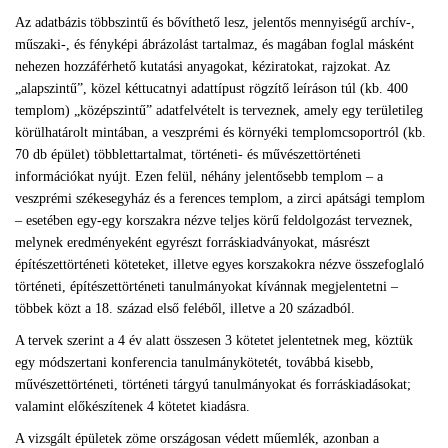
Az adatbázis többszintű és bővíthető lesz, jelentős mennyiségű archív-,
műszaki-, és fényképi ábrázolást tartalmaz, és magában foglal másként
nehezen hozzáférhető kutatási anyagokat, kéziratokat, rajzokat. Az
„alapszintű”, közel kéttucatnyi adattípust rögzítő leíráson túl (kb. 400
templom) „középszintű” adatfelvételt is terveznek, amely egy területileg
körülhatárolt mintában, a veszprémi és környéki templomcsoportról (kb.
70 db épület) többlettartalmat, történeti- és művészettörténeti
információkat nyújt. Ezen felül, néhány jelentősebb templom – a
veszprémi székesegyház és a ferences templom, a zirci apátsági templom
– esetében egy-egy korszakra nézve teljes körű feldolgozást terveznek,
melynek eredményeként egyrészt forráskiadványokat, másrészt
építészettörténeti köteteket, illetve egyes korszakokra nézve összefoglaló
történeti, építészettörténeti tanulmányokat kívánnak megjelentetni –
többek közt a 18. század első feléből, illetve a 20 századból.
A tervek szerint a 4 év alatt összesen 3 kötetet jelentetnek meg, köztük
egy módszertani konferencia tanulmánykötetét, továbbá kisebb,
művészettörténeti, történeti tárgyú tanulmányokat és forráskiadásokat;
valamint előkészítenek 4 kötetet kiadásra.
A vizsgált épületek zöme országosan védett műemlék, azonban a