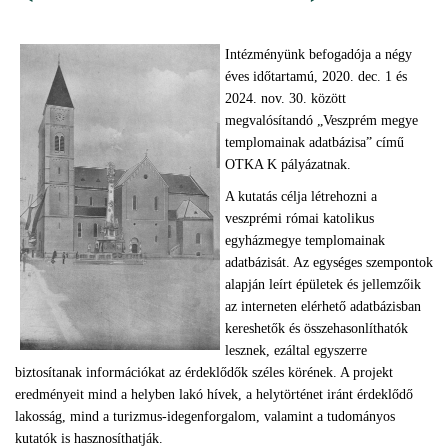
Intézményünk befogadója a négy
éves időtartamú, 2020. dec. 1 és
2024. nov. 30. között
megvalósítandó „Veszprém megye
templomainak adatbázisa” című
OTKA K pályázatnak.
A kutatás célja létrehozni a
veszprémi római katolikus
egyházmegye templomainak
adatbázisát. Az egységes szempontok
alapján leírt épületek és jellemzőik
az interneten elérhető adatbázisban
kereshetők és összehasonlíthatók
lesznek, ezáltal egyszerre
biztosítanak információkat az érdeklődők széles körének. A projekt
eredményeit mind a helyben lakó hívek, a helytörténet iránt érdeklődő
lakosság, mind a turizmus-idegenforgalom, valamint a tudományos
kutatók is hasznosíthatják.