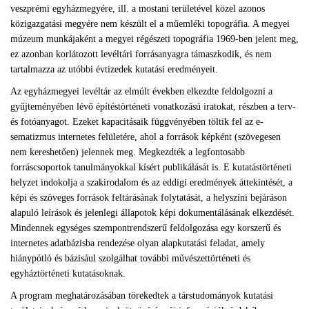
veszprémi egyházmegyére, ill. a mostani területével közel azonos
közigazgatási megyére nem készült el a műemléki topográfia. A megyei
múzeum munkájaként a megyei régészeti topográfia 1969-ben jelent meg,
ez azonban korlátozott levéltári forrásanyagra támaszkodik, és nem
tartalmazza az utóbbi évtizedek kutatási eredményeit.
Az egyházmegyei levéltár az elmúlt években elkezdte feldolgozni a
gyűjteményében lévő építéstörténeti vonatkozású iratokat, részben a terv-
és fotóanyagot. Ezeket kapacitásaik függvényében töltik fel az e-
sematizmus internetes felületére, ahol a források képként (szövegesen
nem kereshetően) jelennek meg. Megkezdték a legfontosabb
forráscsoportok tanulmányokkal kísért publikálását is. E kutatástörténeti
helyzet indokolja a szakirodalom és az eddigi eredmények áttekintését, a
képi és szöveges források feltárásának folytatását, a helyszíni bejáráson
alapuló leírások és jelenlegi állapotok képi dokumentálásának elkezdését.
Mindennek egységes szempontrendszerű feldolgozása egy korszerű és
internetes adatbázisba rendezése olyan alapkutatási feladat, amely
hiánypótló és bázisául szolgálhat további művészettörténeti és
egyháztörténeti kutatásoknak.
A program meghatározásában törekedtek a társtudományok kutatási