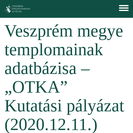
Ugrás a tartalomra
Toggle
menu
Veszprém megye
templomainak
adatbázisa –
„OTKA”
Kutatási pályázat
(2020.12.11.)