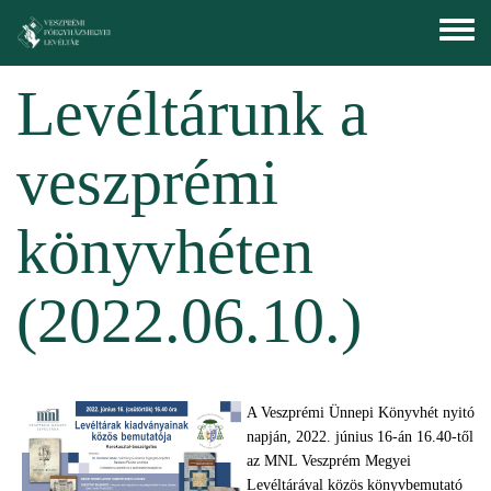
Ugrás a tartalomra
Toggle
menu
Levéltárunk a
veszprémi
könyvhéten
(2022.06.10.)
A Veszprémi Ünnepi Könyvhét nyitó
napján, 2022. június 16-án 16.40-től
az MNL Veszprém Megyei
Levéltárával közös könyvbemutató