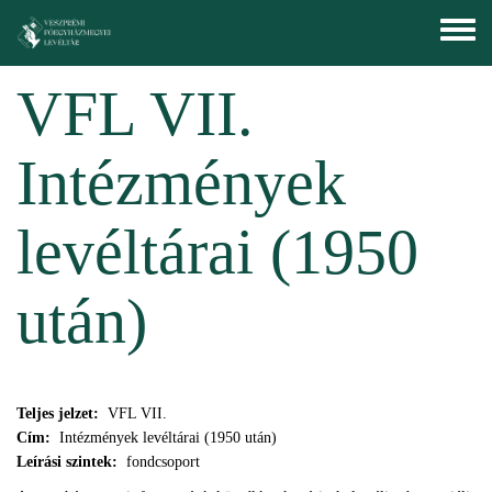
Ugrás a tartalomra
Toggle
menu
VFL VII.
Intézmények
levéltárai (1950
után)
Teljes jelzet:
VFL VII.
Cím:
Intézmények levéltárai (1950 után)
Leírási szintek:
fondcsoport