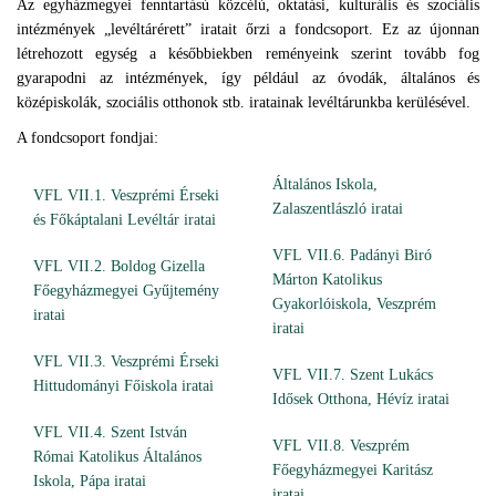
Az egyházmegyei fenntartású közcélú, oktatási, kulturális és szociális
intézmények „levéltárérett” iratait őrzi a fondcsoport. Ez az újonnan
létrehozott egység a későbbiekben reményeink szerint tovább fog
gyarapodni az intézmények, így például az óvodák, általános és
középiskolák, szociális otthonok stb. iratainak levéltárunkba kerülésével.
A fondcsoport fondjai:
Általános Iskola,
VFL VII.1. Veszprémi Érseki
Zalaszentlászló iratai
és Főkáptalani Levéltár iratai
VFL VII.6. Padányi Biró
VFL VII.2. Boldog Gizella
Márton Katolikus
Főegyházmegyei Gyűjtemény
Gyakorlóiskola, Veszprém
iratai
iratai
VFL VII.3. Veszprémi Érseki
VFL VII.7. Szent Lukács
Hittudományi Főiskola iratai
Idősek Otthona, Hévíz iratai
VFL VII.4. Szent István
VFL VII.8. Veszprém
Római Katolikus Általános
Főegyházmegyei Karitász
Iskola, Pápa iratai
iratai