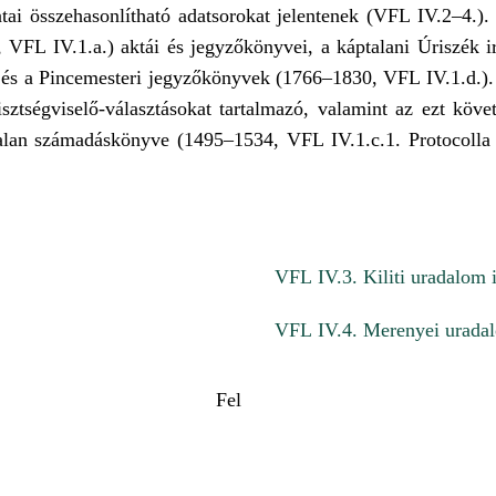
ratai összehasonlítható adatsorokat jelentenek (VFL IV.2–4.).
, VFL IV.1.a.) aktái és jegyzőkönyvei, a káptalani Úriszék ir
és a Pincemesteri jegyzőkönyvek (1766–1830, VFL IV.1.d.). 
tisztségviselő-választásokat tartalmazó, valamint az ezt köv
talan számadáskönyve (1495–1534, VFL IV.1.c.1. Protoco
VFL IV.3. Kiliti uradalom i
VFL IV.4. Merenyei uradal
Fel