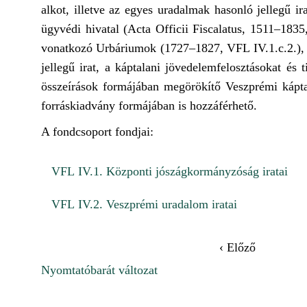
alkot, illetve az egyes uradalmak hasonló jellegű i
ügyvédi hivatal (Acta Officii Fiscalatus, 1511–1835
vonatkozó Urbáriumok (1727–1827, VFL IV.1.c.2.), 
jellegű irat, a káptalani jövedelemfelosztásokat és 
összeírások formájában megörökítő Veszprémi káp
forráskiadvány formájában is hozzáférhető.
A fondcsoport fondjai:
VFL IV.1. Központi jószágkormányzóság iratai
VFL IV.2. Veszprémi uradalom iratai
‹ Előző
Nyomtatóbarát változat