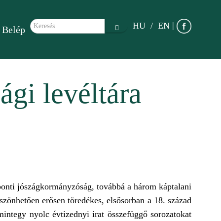
Keresés űrlap
|
HU
EN
Belép
Keresés
gi levéltára
özponti jószágkormányzóság, továbbá a három káptalani
öszönhetően erősen töredékes, elsősorban a 18. század
integy nyolc évtizednyi irat összefüggő sorozatokat