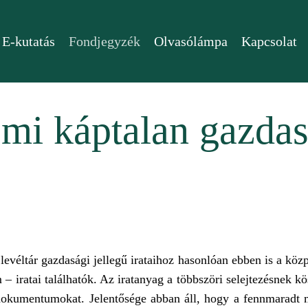
E-kutatás
Fondjegyzék
Olvasólámpa
Kapcsolat
mi káptalan gazdasá
 levéltár gazdasági jellegű irataihoz hasonlóan ebben is a k
– iratai találhatók. Az iratanyag a többszöri selejtezésnek k
dokumentumokat. Jelentősége abban áll, hogy a fennmaradt m