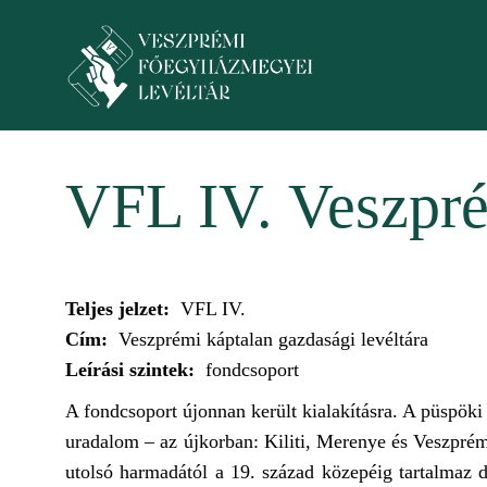
Ugrás a tartalomra
Toggle menu
VFL IV. Veszpré
Teljes jelzet:
VFL IV.
Cím:
Veszprémi káptalan gazdasági levéltára
Leírási szintek:
fondcsoport
A fondcsoport újonnan került kialakításra. A püspöki
uradalom – az újkorban: Kiliti, Merenye és Veszprém 
utolsó harmadától a 19. század közepéig tartalmaz 