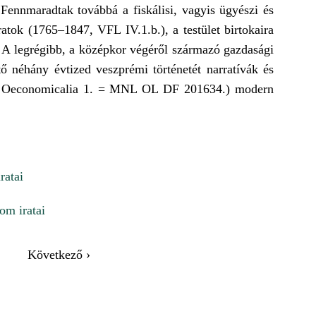
 Fennmaradtak továbbá a fiskálisi, vagyis ügyészi és
atok (1765–1847, VFL IV.1.b.), a testület birtokaira
A legrégibb, a középkor végéről származó gazdasági
ető néhány évtized veszprémi történetét narratívák és
lla Oeconomicalia 1. = MNL OL DF 201634.) modern
ratai
om iratai
Következő ›