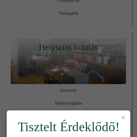
Fondjegyzék
Támogatók
Helyszíni kutatás
Ismertető
Időpontfoglalás
×
Családtörténeti kutatók figyelmébe
Tisztelt Érdeklődő!
Helytörténeti kutatók figyelmébe