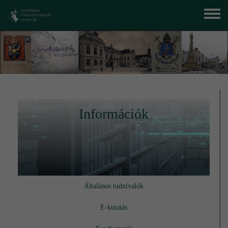
Ugrás a tartalomra
Toggle
menu
Információk
Általános tudnivalók
E-kutatás