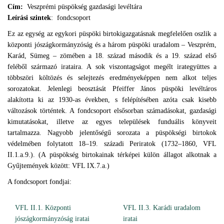
Cím:
Veszprémi püspökség gazdasági levéltára
Leírási szintek
: fondcsoport
Ez az egység az egykori püspöki birtokigazgatásnak megfelelően oszlik a
központi jószágkormányzóság és a három püspöki uradalom – Veszprém,
Karád, Sümeg – zömében a 18. század második és a 19. század első
feléből származó irataira. A sok viszontagságot megélt irategyüttes a
többszöri költözés és selejtezés eredményeképpen nem alkot teljes
sorozatokat. Jelenlegi beosztását Pfeiffer János püspöki levéltáros
alakította ki az 1930-as években, s felépítésében azóta csak kisebb
változások történtek. A fondcsoport elsősorban számadásokat, gazdasági
kimutatásokat, illetve az egyes települések funduális könyveit
tartalmazza. Nagyobb jelentőségű sorozata a püspökségi birtokok
védelmében folytatott 18–19. századi Periratok (1732–1860, VFL
II.1.a.9.). (A püspökség birtokainak térképei külön állagot alkotnak a
Gyűjtemények között: VFL IX.7.a.)
A fondcsoport fondjai:
VFL II.1. Központi
VFL II.3. Karádi uradalom
jószágkormányzóság iratai
iratai