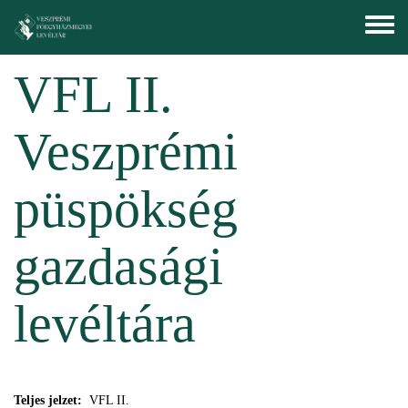
Ugrás a tartalomra
Toggle
menu
VFL II.
Veszprémi
püspökség
gazdasági
levéltára
Teljes jelzet:
VFL II.