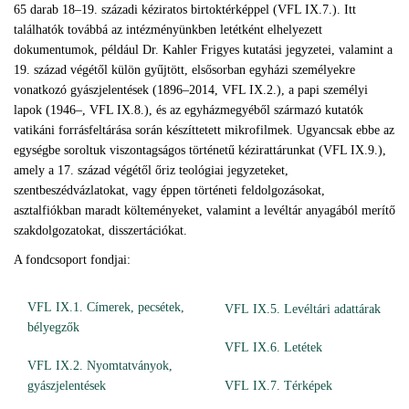
65 darab 18–19. századi kéziratos birtoktérképpel (VFL IX.7.). Itt
találhatók továbbá az intézményünkben letétként elhelyezett
dokumentumok, például Dr. Kahler Frigyes kutatási jegyzetei, valamint a
19. század végétől külön gyűjtött, elsősorban egyházi személyekre
vonatkozó gyászjelentések (1896–2014, VFL IX.2.), a papi személyi
lapok (1946–, VFL IX.8.), és az egyházmegyéből származó kutatók
vatikáni forrásfeltárása során készíttetett mikrofilmek. Ugyancsak ebbe az
egységbe soroltuk viszontagságos történetű kézirattárunkat (VFL IX.9.),
amely a 17. század végétől őriz teológiai jegyzeteket,
szentbeszédvázlatokat, vagy éppen történeti feldolgozásokat,
asztalfiókban maradt költeményeket, valamint a levéltár anyagából merítő
szakdolgozatokat, disszertációkat.
A fondcsoport fondjai:
VFL IX.1. Címerek, pecsétek,
VFL IX.5. Levéltári adattárak
bélyegzők
VFL IX.6. Letétek
VFL IX.2. Nyomtatványok,
gyászjelentések
VFL IX.7. Térképek