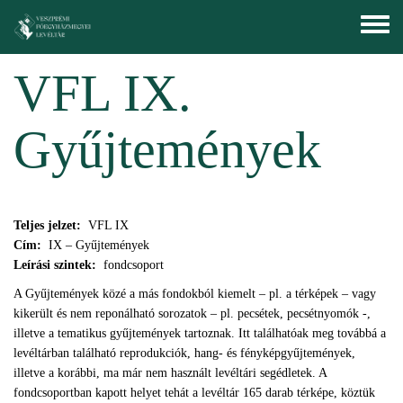
Ugrás a tartalomra
Toggle
menu
VFL IX.
Gyűjtemények
Teljes jelzet:
VFL IX
Cím:
IX – Gyűjtemények
Leírási szintek:
fondcsoport
A Gyűjtemények közé a más fondokból kiemelt – pl. a térképek – vagy
kikerült és nem reponálható sorozatok – pl. pecsétek, pecsétnyomók -,
illetve a tematikus gyűjtemények tartoznak. Itt találhatóak meg továbbá a
levéltárban található reprodukciók, hang- és fényképgyűjtemények,
illetve a korábbi, ma már nem használt levéltári segédletek. A
fondcsoportban kapott helyet tehát a levéltár 165 darab térképe, köztük