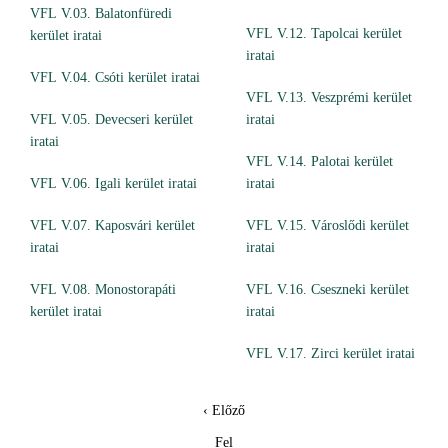
VFL V.03. Balatonfüredi
VFL V.12. Tapolcai kerület
kerület iratai
iratai
VFL V.04. Csóti kerület iratai
VFL V.13. Veszprémi kerület
VFL V.05. Devecseri kerület
iratai
iratai
VFL V.14. Palotai kerület
VFL V.06. Igali kerület iratai
iratai
VFL V.07. Kaposvári kerület
VFL V.15. Városlődi kerület
iratai
iratai
VFL V.08. Monostorapáti
VFL V.16. Cseszneki kerület
kerület iratai
iratai
VFL V.17. Zirci kerület iratai
‹ Előző
Fel