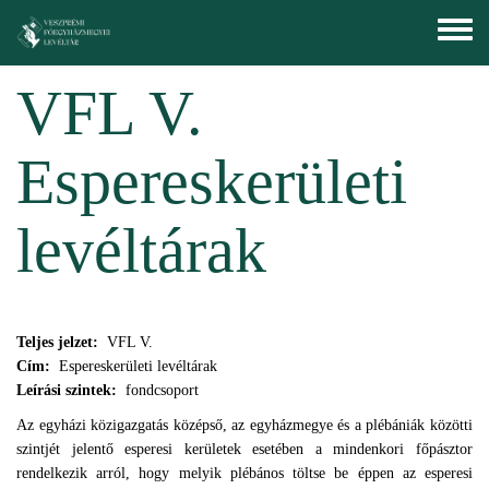
Ugrás a tartalomra
Toggle
menu
VFL V.
Espereskerületi
levéltárak
Teljes jelzet:
VFL V.
Cím:
Espereskerületi levéltárak
Leírási szintek:
fondcsoport
Az egyházi közigazgatás középső, az egyházmegye és a plébániák közötti
szintjét jelentő esperesi kerületek esetében a mindenkori főpásztor
rendelkezik arról, hogy melyik plébános töltse be éppen az esperesi