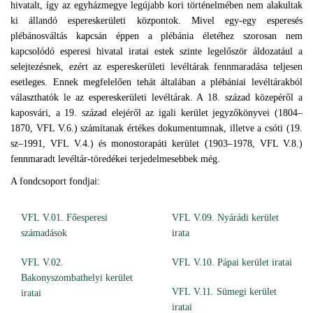
hivatalt, így az egyházmegye legújabb kori történelmében nem alakultak
ki állandó espereskerületi központok. Mivel egy-egy esperesés
plébánosváltás kapcsán éppen a plébánia életéhez szorosan nem
kapcsolódó esperesi hivatal iratai estek szinte legelőször áldozatául a
selejtezésnek, ezért az espereskerületi levéltárak fennmaradása teljesen
esetleges. Ennek megfelelően tehát általában a plébániai levéltárakból
választhatók le az espereskerületi levéltárak. A 18. század közepéről a
kaposvári, a 19. század elejéről az igali kerület jegyzőkönyvei (1804–
1870, VFL V.6.) számítanak értékes dokumentumnak, illetve a csóti (19.
sz–1991, VFL V.4.) és monostorapáti kerület (1903–1978, VFL V.8.)
fennmaradt levéltár-töredékei terjedelmesebbek még.
A fondcsoport fondjai:
VFL V.01. Főesperesi
VFL V.09. Nyárádi kerület
számadások
irata
VFL V.02.
VFL V.10. Pápai kerület iratai
Bakonyszombathelyi kerület
VFL V.11. Sümegi kerület
iratai
iratai