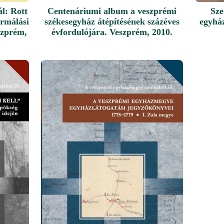
l: Rott
Centenáriumi album a veszprémi
Sze
rmálási
székesegyház átépítésének százéves
egyhá
szprém,
évfordulójára. Veszprém, 2010.