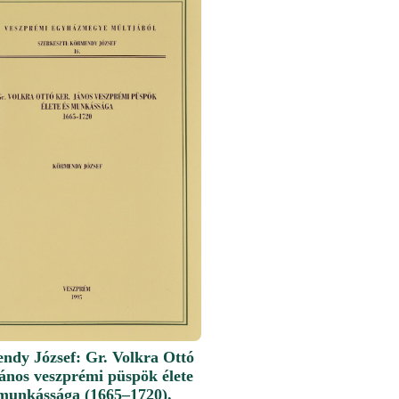
ndy József: Gr. Volkra Ottó
ános veszprémi püspök élete
 munkássága (1665–1720).