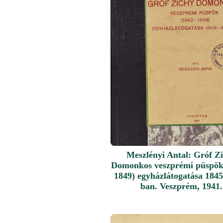
Meszlényi Antal: Gróf Z
Domonkos veszprémi püspök
1849) egyházlátogatása 184
ban. Veszprém, 1941.