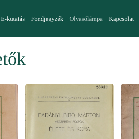
E-kutatás
Fondjegyzék
Olvasólámpa
Kapcsolat
etők