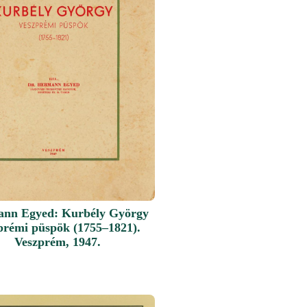
nn Egyed: Kurbély György
prémi püspök (1755–1821).
Veszprém, 1947.