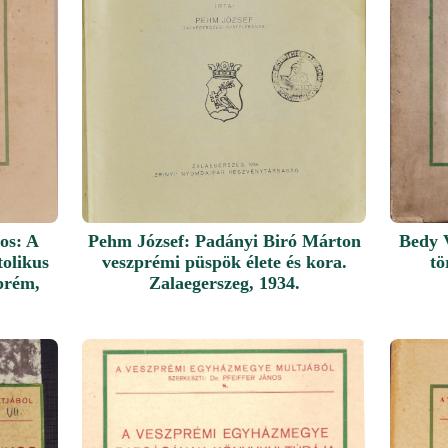
nos: A
Pehm József: Padányi Biró Márton
Bedy V
tolikus
veszprémi püspök élete és kora.
tö
prém,
Zalaegerszeg, 1934.