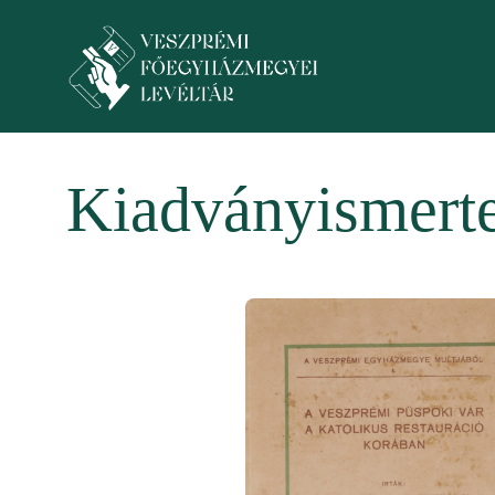
Ugrás a tartalomra
Toggle menu
Kiadványismert