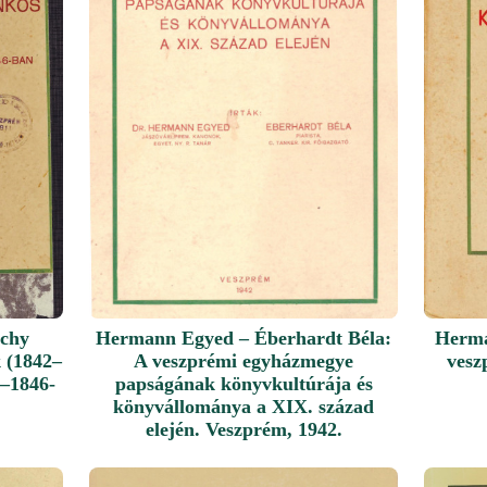
ichy
Hermann Egyed – Éberhardt Béla:
Herma
 (1842–
A veszprémi egyházmegye
vesz
5–1846-
papságának könyvkultúrája és
könyvállománya a XIX. század
elején. Veszprém, 1942.