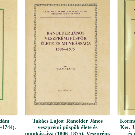
Ádám
Takács Lajos: Ranolder János
Körme
–1744).
veszprémi püspök élete és
Ker. J
munkássága (1806–1875). Veszprém,
és