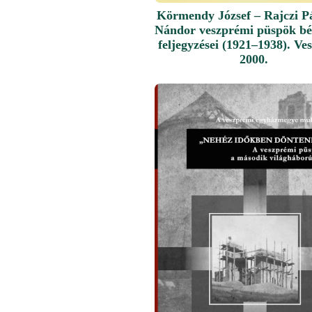
Körmendy József – Rajczi Pá
Nándor veszprémi püspök bé
feljegyzései (1921–1938). Ve
2000.