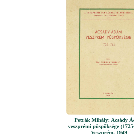
Petrák Mihály: Acsády 
veszprémi püspöksége (1725
Veszprém, 1949