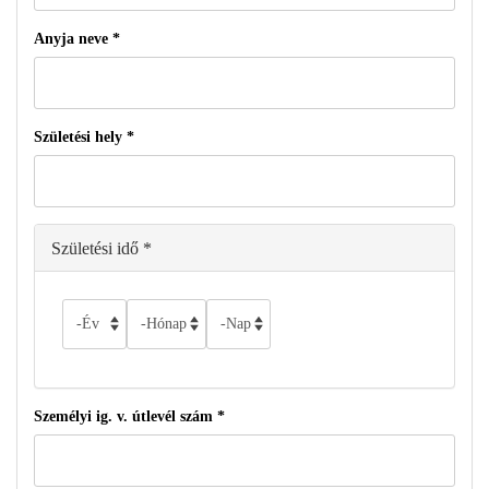
Anyja neve
*
Születési hely
*
Születési idő
*
Év
Hónap
Nap
Személyi ig. v. útlevél szám
*