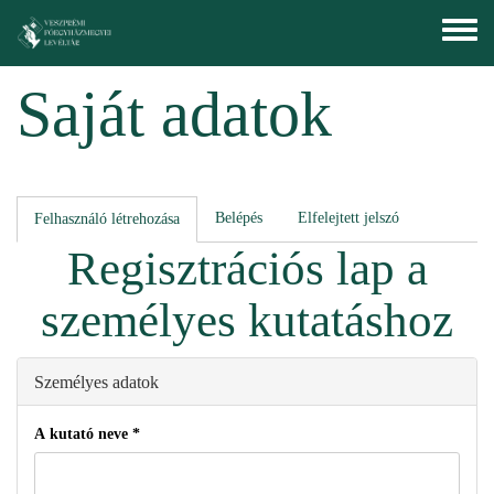
Ugrás a tartalomra
Toggle
menu
Saját adatok
Elsődleges fülek
Belépés
Elfelejtett jelszó
Felhasználó létrehozása
(aktív
fül)
Regisztrációs lap a
személyes kutatáshoz
Személyes adatok
A kutató neve
*