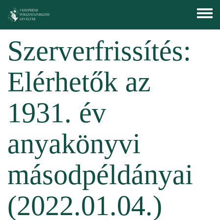
Ugrás a tartalomra
Toggle
menu
Szerverfrissítés:
Elérhetők az
1931. év
anyakönyvi
másodpéldányai
(2022.01.04.)