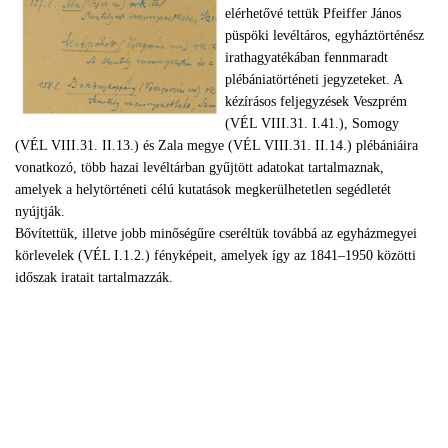
elérhetővé tettük Pfeiffer János
püspöki levéltáros, egyháztörténész
irathagyatékában fennmaradt
plébániatörténeti jegyzeteket. A
kézírásos feljegyzések Veszprém
(VÉL VIII.31. I.41.), Somogy
(VÉL VIII.31. II.13.) és Zala megye (VÉL VIII.31. II.14.) plébániáira
vonatkozó, több hazai levéltárban gyűjtött adatokat tartalmaznak,
amelyek a helytörténeti célú kutatások megkerülhetetlen segédletét
nyújtják.
Bővítettük, illetve jobb minőségűre cseréltük továbbá az egyházmegyei
körlevelek (VÉL I.1.2.) fényképeit, amelyek így az 1841–1950 közötti
időszak iratait tartalmazzák.