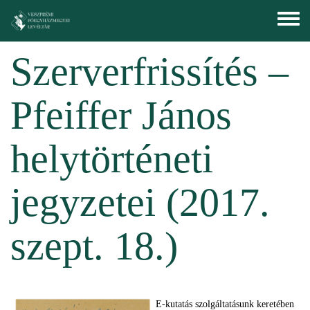
Ugrás a tartalomra
Toggle
menu
Szerverfrissítés –
Pfeiffer János
helytörténeti
jegyzetei (2017.
szept. 18.)
E-kutatás szolgáltatásunk keretében