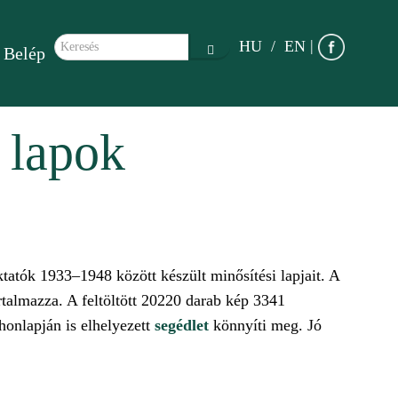
Keresés űrlap
|
HU
EN
Belép
Keresés
i lapok
tatók 1933–1948 között készült minősítési lapjait. A
rtalmazza. A feltöltött 20220 darab kép 3341
honlapján is elhelyezett
segédlet
könnyíti meg. Jó