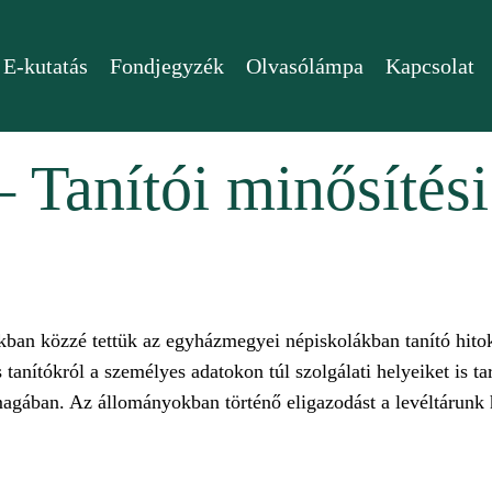
E-kutatás
Fondjegyzék
Olvasólámpa
Kapcsolat
– Tanítói minősítés
kban közzé tettük az egyházmegyei népiskolákban tanító hitok
nítókról a személyes adatokon túl szolgálati helyeiket is ta
magában. Az állományokban történő eligazodást a levéltárunk 