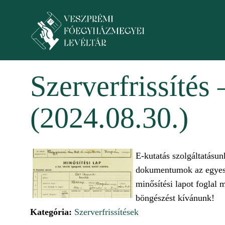
Ugrás a tartalomra
Toggle menu
Szerverfrissítés 
(2024.08.30.)
E-kutatás szolgáltatásun
dokumentumok az egyes ta
minősítési lapot foglal 
böngészést kívánunk!
Kategória:
Szerverfrissítések