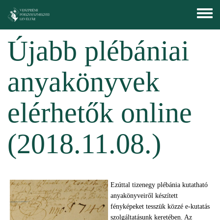
Ugrás a tartalomra
Toggle
menu
Újabb plébániai
anyakönyvek
elérhetők online
(2018.11.08.)
Ezúttal tizenegy plébánia kutatható
anyakönyveiről készített
fényképeket tesszük közzé e-kutatás
szolgáltatásunk keretében. Az