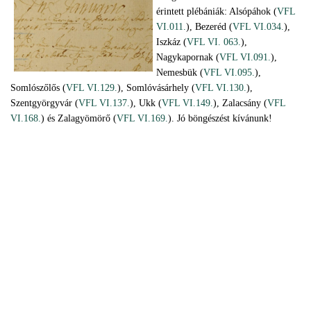
érintett plébániák: Alsópáhok (
VFL
VI.011.
), Bezeréd (
VFL VI.034.
),
Iszkáz (
VFL VI. 063.
),
Nagykapornak (
VFL VI.091.
),
Nemesbük (
VFL VI.095.
),
Somlószőlős (
VFL VI.129.
), Somlóvásárhely (
VFL VI.130.
),
Szentgyörgyvár (
VFL VI.137.
), Ukk (
VFL VI.149.
), Zalacsány (
VFL
VI.168.
) és Zalagyömörő (
VFL VI.169.
). Jó böngészést kívánunk!