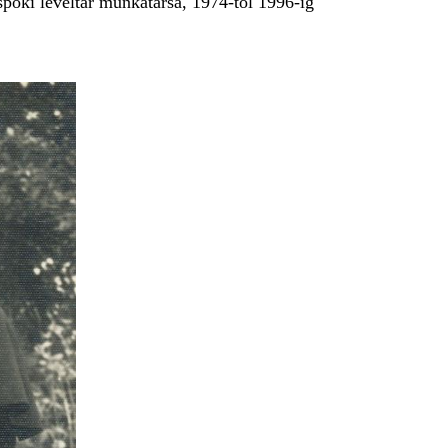
spöki levéltár munkatársa, 1974-től 1996-ig