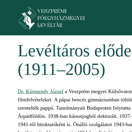
Ugrás a tartalomra
Toggle menu
Levéltáros előd
(1911–2005)
Dr. Körmendy József
a Veszprém megyei Külsővaton s
filmfelvételeket. A pápai bencés gimnáziumban töltöt
szentelték pappá. Tanulmányait Budapesten folytatta
Árpádföldön. 1938-ban kánonjogból doktorált. 1937-t
1941-től hitoktatóként is. Önálló szolgálatot 1943-b