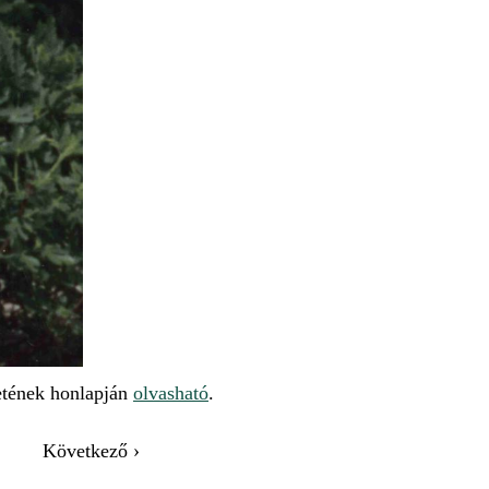
etének honlapján
olvasható
.
Következő ›