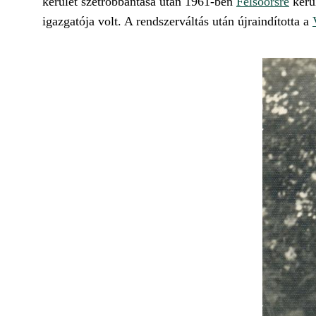
kerület szétrobbantása után 1961-ben
Felsőörsre
kerül
igazgatója volt. A rendszerváltás után újraindította a