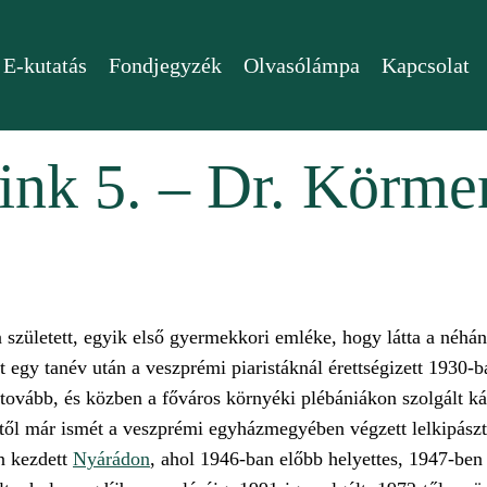
E-kutatás
Fondjegyzék
Olvasólámpa
Kapcsolat
eink 5. – Dr. Körme
zületett, egyik első gyermekkori emléke, hogy látta a néhány
t egy tanév után a veszprémi piaristáknál érettségizett 1930
 tovább, és közben a főváros környéki plébániákon szolgált k
ől már ismét a veszprémi egyházmegyében végzett lelkipászto
an kezdett
Nyárádon
, ahol 1946-ban előbb helyettes, 1947-ben 