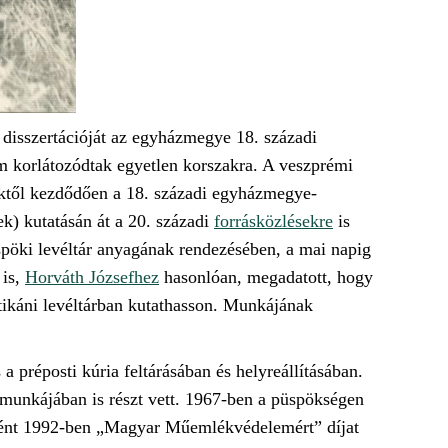
i disszertációját az egyházmegye 18. századi
em korlátozódtak egyetlen korszakra. A veszprémi
elektől kezdődően a 18. századi egyházmegye-
k) kutatásán át a 20. századi
forrásközlésekre
is
pöki levéltár anyagának rendezésében, a mai napig
 is,
Horváth Józsefhez
hasonlóan, megadatott, hogy
tikáni levéltárban kutathasson. Munkájának
 a préposti kúria feltárásában és helyreállításában.
 munkájában is részt vett. 1967-ben a püspökségen
ként 1992-ben „Magyar Műemlékvédelemért” díjat