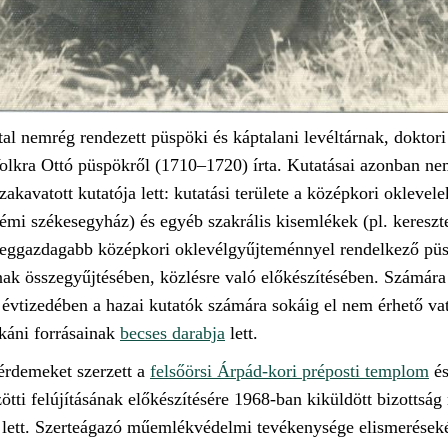
ltal nemrég rendezett püspöki és káptalani levéltárnak, doktor
 Volkra Ottó püspökről (1710–1720) írta. Kutatásai azonban n
zakavatott kutatója lett: kutatási területe a középkori oklev
mi székesegyház) és egyéb szakrális kisemlékek (pl. kereszte
 leggazdagabb középkori oklevélgyűjteménnyel rendelkező püs
k összegyűjtésében, közlésre való előkészítésében. Számára
 évtizedében a hazai kutatók számára sokáig el nem érhető va
káni forrásainak
becses darabja
lett.
 érdemeket szerzett a
felsőörsi Árpád-kori préposti templom
és
ti felújításának előkészítésére 1968-ban kiküldött bizottság
a lett. Szerteágazó műemlékvédelmi tevékenysége elismerése