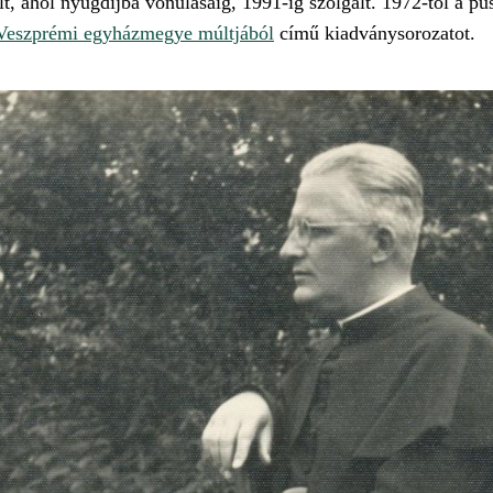
t, ahol nyugdíjba vonulásáig, 1991-ig szolgált. 1972-től a pü
Veszprémi egyházmegye múltjából
című kiadványsorozatot.