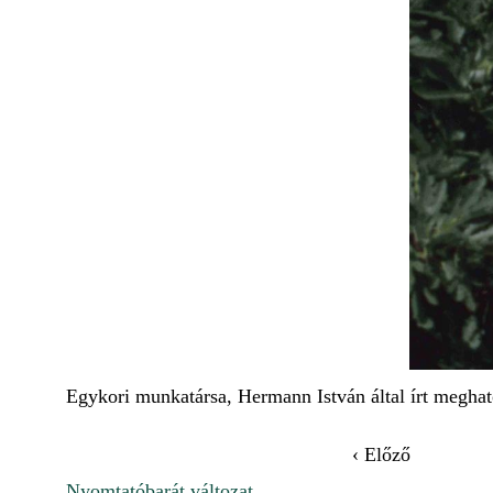
Egykori munkatársa, Hermann István által írt megha
‹ Előző
Nyomtatóbarát változat