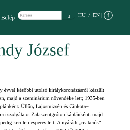
Keresés űrlap
|
HU
EN
Belép
Keresés
ndy József
 évvel későbbi utolsó királykoronázásról készült
-ban, majd a szeminárium növendéke lett; 1935-ben
áplánként: Üllőn, Lajosmizsén és Cinkota–
ri szolgálatot Zalaszentgróton káplánként, majd
pedig kerületi esperes lett. A nyárádi „reakciós”