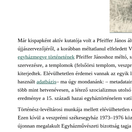
Már kispapként aktív kutatója volt a Pfeiffer János á
újjászervezőjéről, a korábban méltatlanul elfeledett
egyházmegye történetének
Pfeiffer Jánoshoz méltó, s
szervezésre, a templomok (felsőörsi templom, veszpré
kiterjedtek. Elévülhetetlen érdemei vannak az egyik
használt
adatbázis
– ma úgy mondanánk: – metadataina
több mint hetvenévesen, a létező szocializmus utolsó
eredménye a 15. századi hazai egyháztörténelem vati
Történész-levéltárosi munkája mellett elévülhetetlen
Ezen kívül a veszprémi székesegyház 1973–1976 közöt
újonnan megalakult Egyházművészeti bizottság tagj