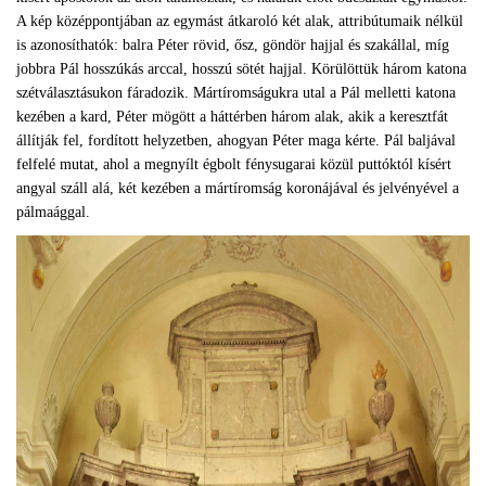
A kép középpontjában az egymást átkaroló két alak, attribútumaik nélkül
is azonosíthatók: balra Péter rövid, ősz, göndör hajjal és szakállal, míg
jobbra Pál hosszúkás arccal, hosszú sötét hajjal. Körülöttük három katona
szétválasztásukon fáradozik. Mártíromságukra utal a Pál melletti katona
kezében a kard, Péter mögött a háttérben három alak, akik a keresztfát
állítják fel, fordított helyzetben, ahogyan Péter maga kérte. Pál baljával
felfelé mutat, ahol a megnyílt égbolt fénysugarai közül puttóktól kísért
angyal száll alá, két kezében a mártíromság koronájával és jelvényével a
pálmaággal.