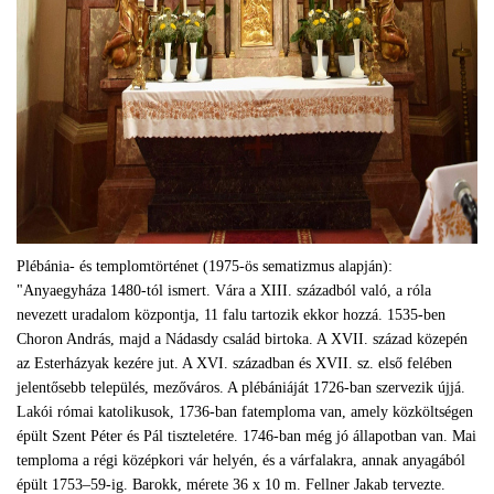
Plébánia- és templomtörténet (1975-ös sematizmus alapján):
"Anyaegyháza 1480-tól ismert. Vára a XIII. századból való, a róla
nevezett uradalom központja, 11 falu tartozik ekkor hozzá. 1535-ben
Choron András, majd a Nádasdy család birtoka. A XVII. század közepén
az Esterházyak kezére jut. A XVI. században és XVII. sz. első felében
jelentősebb település, mezőváros. A plébániáját 1726-ban szervezik újjá.
Lakói római katolikusok, 1736-ban fatemploma van, amely közköltségen
épült Szent Péter és Pál tiszteletére. 1746-ban még jó állapotban van. Mai
temploma a régi középkori vár helyén, és a várfalakra, annak anyagából
épült 1753–59-ig. Barokk, mérete 36 x 10 m. Fellner Jakab tervezte.