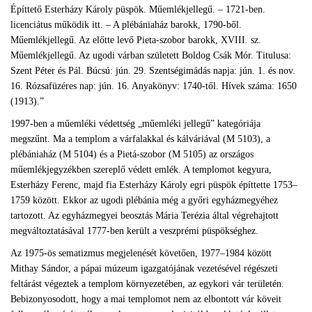
Építtető Esterházy Károly püspök. Műemlékjellegű. – 1721-ben.
licenciátus működik itt. – A plébániaház barokk, 1790-ből.
Műemlékjellegű. Az előtte levő Pieta-szobor barokk, XVIII. sz.
Műemlékjellegű. Az ugodi várban született Boldog Csák Mór. Titulusa:
Szent Péter és Pál. Búcsú: jún. 29. Szentségimádás napja: jún. 1. és nov.
16. Rózsafüzéres nap: jún. 16. Anyakönyv: 1740-től. Hívek száma: 1650
(1913).”
1997-ben a műemléki védettség „műemléki jellegű” kategóriája
megszűnt. Ma a templom a várfalakkal és kálváriával (M 5103), a
plébániaház (M 5104) és a Pietá-szobor (M 5105) az országos
műemlékjegyzékben szereplő védett emlék. A templomot kegyura,
Esterházy Ferenc, majd fia Esterházy Károly egri püspök építtette 1753–
1759 között. Ekkor az ugodi plébánia még a győri egyházmegyéhez
tartozott. Az egyházmegyei beosztás Mária Terézia által végrehajtott
megváltoztatásával 1777-ben került a veszprémi püspökséghez.
Az 1975-ös sematizmus megjelenését követően, 1977–1984 között
Mithay Sándor, a pápai múzeum igazgatójának vezetésével régészeti
feltárást végeztek a templom környezetében, az egykori vár területén.
Bebizonyosodott, hogy a mai templomot nem az elbontott vár köveit