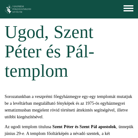
Ugrás a tartalomra
Toggle
menu
Ugod, Szent
Péter és Pál-
templom
Sorozatunkban a veszprémi főegyházmegye egy-egy templomát mutatjuk
be a levéltárban megtalálható fényképek és az 1975-ös egyházmegyei
sematizmusban megjelent rövid történeti áttekintés segítségével, illetve
utóbbi kiegészítésével.
Az ugodi templom titulusa
Szent Péter és Szent Pál apostolok
, ünnepük
június 29-e. A templom főoltárképén a névadó szentek, a két