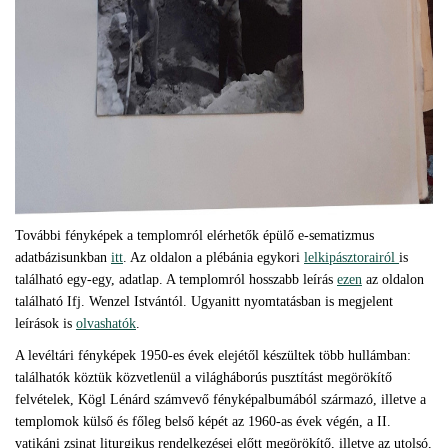
További fényképek a templomról elérhetők épülő e-sematizmus
adatbázisunkban
itt
. Az oldalon a plébánia egykori
lelkipásztorairól
is
található egy-egy, adatlap. A templomról hosszabb leírás
ezen
az oldalon
található Ifj. Wenzel Istvántól. Ugyanitt nyomtatásban is megjelent
leírások is
olvashatók
.
A levéltári fényképek 1950-es évek elejétől készültek több hullámban:
találhatók köztük közvetlenül a világháborús pusztítást megörökítő
felvételek, Kögl Lénárd számvevő fényképalbumából származó, illetve a
templomok külső és főleg belső képét az 1960-as évek végén, a II.
vatikáni zsinat liturgikus rendelkezései előtt megörökítő, illetve az utolsó,