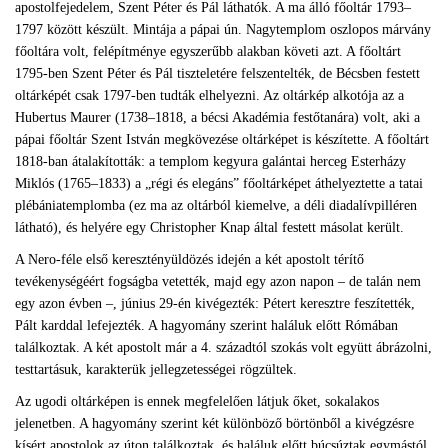
apostolfejedelem, Szent Péter és Pál láthatók. A ma álló főoltár 1793–
1797 között készült. Mintája a pápai ún. Nagytemplom oszlopos márvány
főoltára volt, felépítménye egyszerűbb alakban követi azt. A főoltárt
1795-ben Szent Péter és Pál tiszteletére felszentelték, de Bécsben festett
oltárképét csak 1797-ben tudták elhelyezni. Az oltárkép alkotója az a
Hubertus Maurer (1738–1818, a bécsi Akadémia festőtanára) volt, aki a
pápai főoltár Szent István megkövezése oltárképet is készítette. A főoltárt
1818-ban átalakították: a templom kegyura galántai herceg Esterházy
Miklós (1765–1833) a „régi és elegáns” főoltárképet áthelyeztette a tatai
plébániatemplomba (ez ma az oltárból kiemelve, a déli diadalívpilléren
látható), és helyére egy Christopher Knap által festett másolat került.
A Nero-féle első keresztényüldözés idején a két apostolt térítő
tevékenységéért fogságba vetették, majd egy azon napon – de talán nem
egy azon évben –, június 29-én kivégezték: Pétert keresztre feszítették,
Pált karddal lefejezték. A hagyomány szerint haláluk előtt Rómában
találkoztak. A két apostolt már a 4. századtól szokás volt együtt ábrázolni,
testtartásuk, karakterük jellegzetességei rögzültek.
Az ugodi oltárképen is ennek megfelelően látjuk őket, sokalakos
jelenetben. A hagyomány szerint két különböző börtönből a kivégzésre
kísért apostolok az úton találkoztak, és haláluk előtt búcsúztak egymástól.