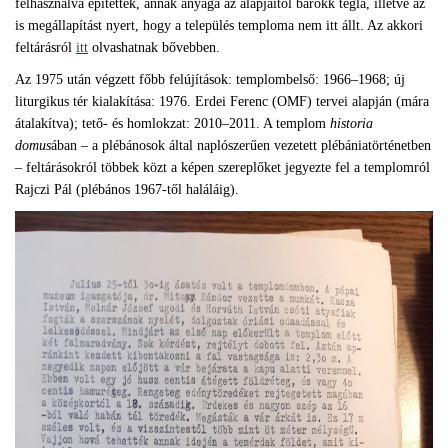
felhasználva építették, annak anyaga az alapjaitól barokk tégla, illetve az
is megállapítást nyert, hogy a település temploma nem itt állt. Az akkori
feltárásról
itt
olvashatnak bővebben.
Az 1975 után végzett főbb felújítások: templombelső: 1966–1968; új
liturgikus tér kialakítása: 1976. Erdei Ferenc (OMF) tervei alapján (mára
átalakítva); tető- és homlokzat: 2010–2011. A templom
historia
domus
ában – a plébánosok által naplószerűen vezetett plébániatörténetben
– feltárásokról többek közt a képen szereplőket jegyezte fel a templomról
Rajczi Pál (plébános 1967-től haláláig).