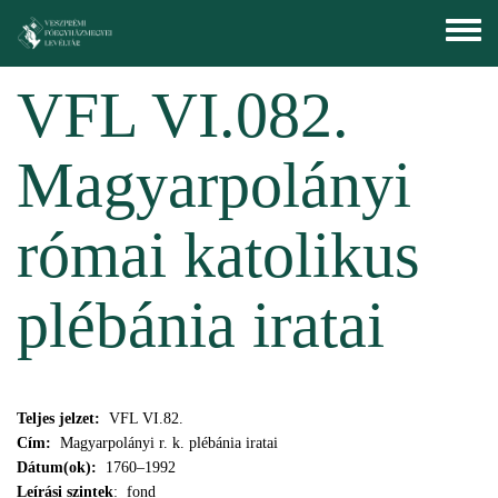
Ugrás a tartalomra
Toggle
menu
VFL VI.082.
Magyarpolányi
római katolikus
plébánia iratai
Teljes jelzet:
VFL VI.82.
Cím:
Magyarpolányi r. k. plébánia iratai
Dátum(ok):
1760–1992
Leírási szintek
: fond