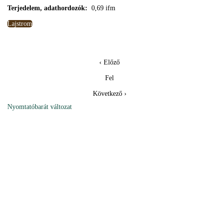
Terjedelem, adathordozók:
0,69 ifm
Lajstrom
‹ Előző
Fel
Következő ›
Nyomtatóbarát változat