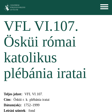
Ugrás a tartalomra
Toggle
menu
VFL VI.107.
Ösküi római
katolikus
plébánia iratai
Teljes jelzet:
VFL VI.107.
Cím:
Ösküi r. k. plébánia iratai
Dátum(ok):
1752–1999
Leírási szintek
: fond