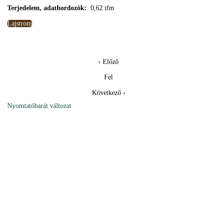
Terjedelem, adathordozók:
0,62 ifm
Lajstrom
‹ Előző
Fel
Következő ›
Nyomtatóbarát változat